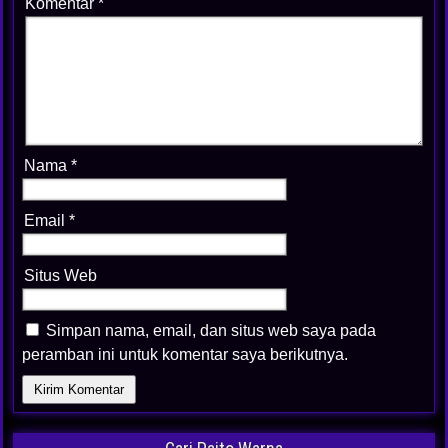
Komentar
*
Nama
*
Email
*
Situs Web
Simpan nama, email, dan situs web saya pada
peramban ini untuk komentar saya berikutnya.