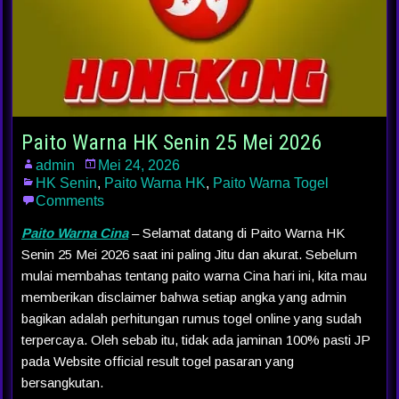
Paito Warna HK Senin 25 Mei 2026
admin
Mei 24, 2026
HK Senin
,
Paito Warna HK
,
Paito Warna Togel
Comments
Paito Warna Cina
– Selamat datang di Paito Warna HK
Senin 25 Mei 2026 saat ini paling Jitu dan akurat. Sebelum
mulai membahas tentang paito warna Cina hari ini, kita mau
memberikan disclaimer bahwa setiap angka yang admin
bagikan adalah perhitungan rumus togel online yang sudah
terpercaya. Oleh sebab itu, tidak ada jaminan 100% pasti JP
pada Website official result togel pasaran yang
bersangkutan.