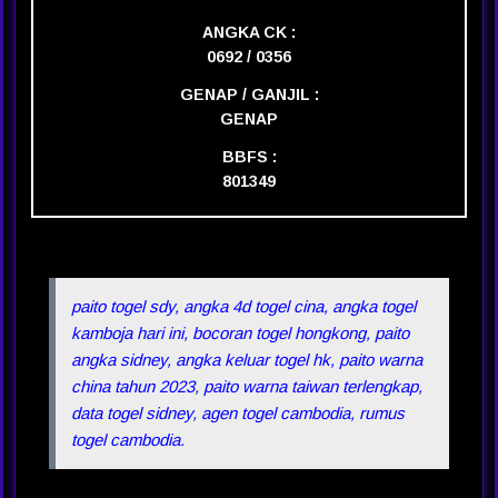
ANGKA CK :
0692 / 0356
GENAP / GANJIL :
GENAP
BBFS :
801349
paito togel sdy, angka 4d togel cina, angka togel
kamboja hari ini, bocoran togel hongkong, paito
angka sidney, angka keluar togel hk, paito warna
china tahun 2023, paito warna taiwan terlengkap,
data togel sidney, agen togel cambodia, rumus
togel cambodia.