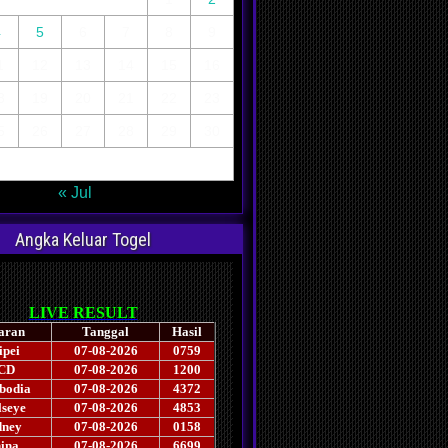
4
5
6
7
8
9
1
12
13
14
15
16
8
19
20
21
22
23
5
26
27
28
29
30
« Jul
Angka Keluar Togel