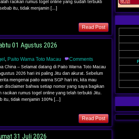
alah racikan rumus togel online yang sudah terbukti
 sebab itu, tidak menjamin […]
Read Post
abtu 01 Agustus 2026
gel
,
Paito Warna Toto Macau
Comments
na China – Selamat datang di Paito Warna Toto Macau
gustus 2026 hari ini paling Jitu dan akurat. Sebelum
erita mengenai paito warna SGP hari ini, kita mau
n disclaimer bahwa setiap nomor yang saya bagikan
racikan rumus togel online yang telah terbukti Jitu.
b itu, tidak menjamin 100% […]
Read Post
umat 31 Juli 2026