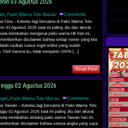
enin 03 Agustus 2026
gel
,
Paito Warna Toto Macau
Comments
na Cina – Ketemu lagi bersama di Paito Warna Toto
n 03 Agustus 2026 saat ini paling Jitu dan akurat.
ulai membahas mengenai paito warna HK hari ini,
n memberikan disclaimer bahwa setiap nomor yang kita
dalah racikan rumus togel online yang sudah
. Oleh karena itu, tidak menjamin 100% […]
Read Post
inggu 02 Agustus 2026
ogel
,
Paito Warna Toto Macau
Comments
na Taiwan – Ketemu lagi bersama di Paito Warna Toto
gu 02 Agustus 2026 saat ini paling Jitu dan akurat.
ulai membahas tentang paito warna Taiwan hari ini,
memberikan disclaimer bahwa semua angka yang saya