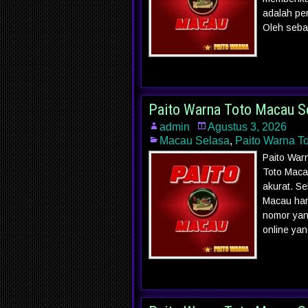
adalah per
Oleh seba
Paito Warna Toto Macau S
admin
Agustus 3, 2026
Macau Selasa
,
Paito Warna T
Paito War
Toto Macau
akurat. Se
Macau hari
nomor yan
online yan