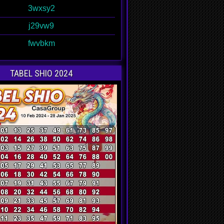
3wxsy2
j29vw9
fwvbkm
TABEL SHIO 2024