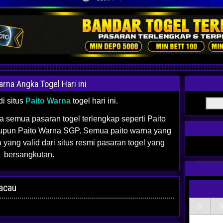
arna Angka Togel Hari ini
i situs
Paito Warna
togel hari ini.
 semua pasaran togel terlengkap seperti Paito
upun Paito Warna SGP. Semua paito warna yang
 yang valid dari situs resmi pasaran togel yang
bersangkutan.
acau
S