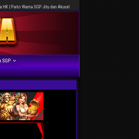
na HK | Paito Warna SGP Jitu dan Akurat
a SGP