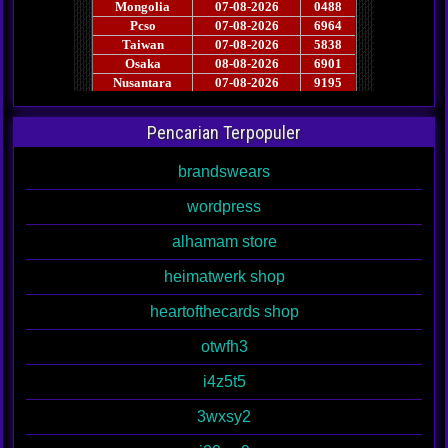
Pencarian Terpopuler
brandswears
wordpress
alhamam store
heimatwerk shop
heartofthecards shop
otwfh3
i4z5t5
3wxsy2