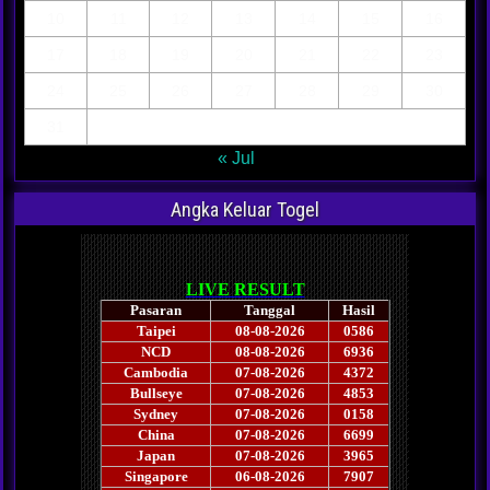
10
11
12
13
14
15
16
17
18
19
20
21
22
23
24
25
26
27
28
29
30
31
« Jul
Angka Keluar Togel