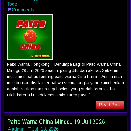
Togel
Comments
Paito Warna Hongkong – Berjumpa Lagi di Paito Warna China
Minggu 26 Juli 2026 saat ini paling Jitu dan akurat. Sebelum
mulai membahas tentang paito warna Cina hari ini, Admin mau
memberikan disclaimer bahwa semua angka yang kami berikan
adalah racikan rumus togel online yang sudah terbukti Jitu.
Oleh karena itu, tidak menjamin 100% pasti […]
Read Post
Paito Warna China Minggu 19 Juli 2026
admin
Juli 18, 2026