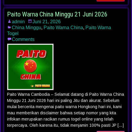
Paito Warna China Minggu 21 Juni 2026
admin
Juni 21, 2026
China Minggu
,
Paito Warna China
,
Paito Warna
Togel
Comments
Paito Warna Cambodia – Selamat datang di Paito Warna China
Minggu 21 Juni 2026 hari ini paling Jitu dan akurat. Sebelum
mulai bercerita mengenai paito warna Hongkong hari ini, kami
mau memberikan disclaimer bahwa setiap nomor yang kita
infokan merupakan racikan rumus togel online yang telah
terpercaya. Oleh karena itu, tidak menjamin 100% pasti JP […]