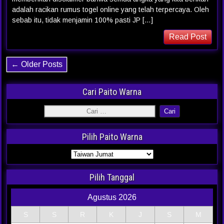
adalah racikan rumus togel online yang telah terpercaya. Oleh
sebab itu, tidak menjamin 100% pasti JP […]
Read Post
← Older Posts
Cari Paito Warna
Pilih Paito Warna
Pilih Tanggal
Agustus 2026
S
S
R
K
J
S
M