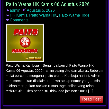
Paito Warna HK Kamis 06 Agustus 2026
admin
Agustus 5, 2026
HK Kamis
,
Paito Warna HK
,
Paito Warna Togel
Comments
Paito Warna Kamboja – Berjumpa Lagi di Paito Warna HK
Kamis 06 Agustus 2026 hari ini paling Jitu dan akurat. Sebelum
mulai bercerita mengenai paito warna Kamboja hari ini, Admin
mau memberikan disclaimer bahwa setiap nomor yang admin
infokan merupakan racikan rumus togel online yang telah
terbukti Jitu. Oleh sebab itu, tidak ada jaminan 100% […]
Read Post