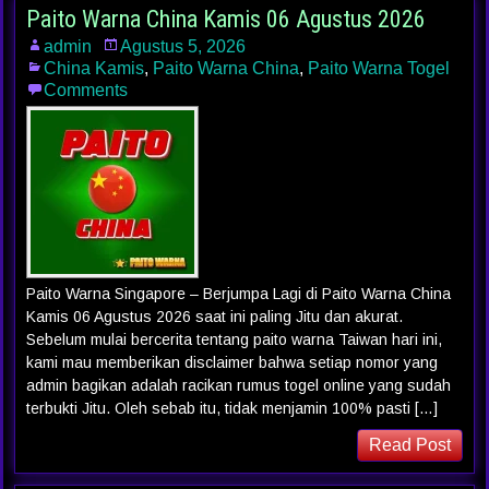
Paito Warna China Kamis 06 Agustus 2026
admin
Agustus 5, 2026
China Kamis
,
Paito Warna China
,
Paito Warna Togel
Comments
Paito Warna Singapore – Berjumpa Lagi di Paito Warna China
Kamis 06 Agustus 2026 saat ini paling Jitu dan akurat.
Sebelum mulai bercerita tentang paito warna Taiwan hari ini,
kami mau memberikan disclaimer bahwa setiap nomor yang
admin bagikan adalah racikan rumus togel online yang sudah
terbukti Jitu. Oleh sebab itu, tidak menjamin 100% pasti […]
Read Post