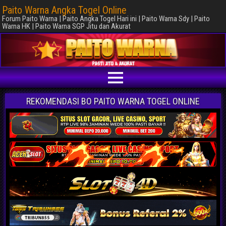
Paito Warna Angka Togel Online
Forum Paito Warna | Paito Angka Togel Hari ini | Paito Warna Sdy | Paito
Warna HK | Paito Warna SGP Jitu dan Akurat
REKOMENDASI BO PAITO WARNA TOGEL ONLINE