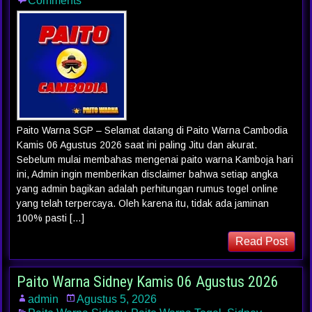
Comments
Paito Warna SGP – Selamat datang di Paito Warna Cambodia
Kamis 06 Agustus 2026 saat ini paling Jitu dan akurat.
Sebelum mulai membahas mengenai paito warna Kamboja hari
ini, Admin ingin memberikan disclaimer bahwa setiap angka
yang admin bagikan adalah perhitungan rumus togel online
yang telah terpercaya. Oleh karena itu, tidak ada jaminan
100% pasti […]
Read Post
Paito Warna Sidney Kamis 06 Agustus 2026
admin
Agustus 5, 2026