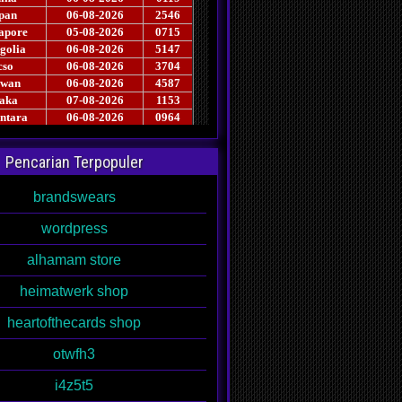
Pencarian Terpopuler
brandswears
wordpress
alhamam store
heimatwerk shop
heartofthecards shop
otwfh3
i4z5t5