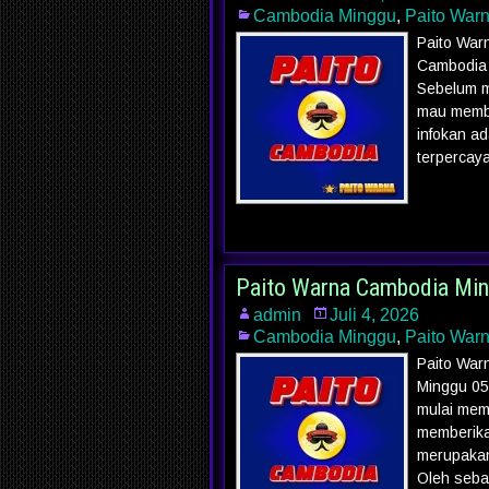
Cambodia Minggu
,
Paito War
Paito War
Cambodia M
Sebelum mu
mau membe
infokan ad
terpercaya
Paito Warna Cambodia Min
admin
Juli 4, 2026
Cambodia Minggu
,
Paito War
Paito War
Minggu 05 
mulai mem
memberika
merupakan
Oleh sebab