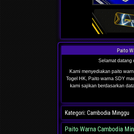
Paito W
Selamat datang d
Kami menyediakan paito warna
Togel HK, Paito warna SDY ma
kami sajikan berdasarkan data
Kategori:
Cambodia Minggu
Paito Warna Cambodia Min