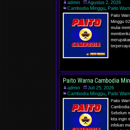
admin
Agustus 2, 2026
Cambodia Minggu
,
Paito War
Paito War
Minggu 02 
mulai mem
memberika
merupakan
terpercaya
Paito Warna Cambodia Min
admin
Juli 25, 2026
Cambodia Minggu
,
Paito War
Paito War
Cambodia M
Sebelum m
kita ingi
infokan m