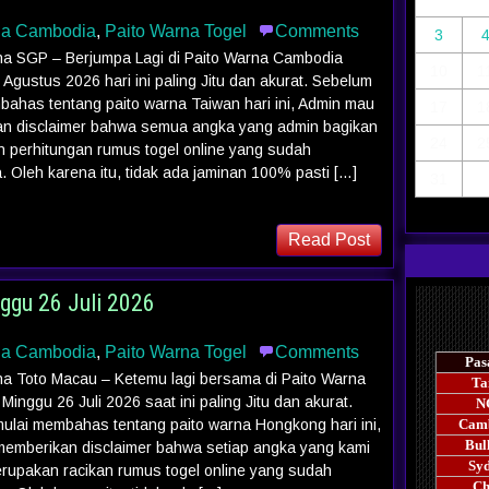
na Cambodia
,
Paito Warna Togel
Comments
3
na SGP – Berjumpa Lagi di Paito Warna Cambodia
10
1
Agustus 2026 hari ini paling Jitu dan akurat. Sebelum
bahas tentang paito warna Taiwan hari ini, Admin mau
17
1
n disclaimer bahwa semua angka yang admin bagikan
24
2
 perhitungan rumus togel online yang sudah
. Oleh karena itu, tidak ada jaminan 100% pasti […]
31
Read Post
ggu 26 Juli 2026
na Cambodia
,
Paito Warna Togel
Comments
na Toto Macau – Ketemu lagi bersama di Paito Warna
inggu 26 Juli 2026 saat ini paling Jitu dan akurat.
ulai membahas tentang paito warna Hongkong hari ini,
n memberikan disclaimer bahwa setiap angka yang kami
erupakan racikan rumus togel online yang sudah