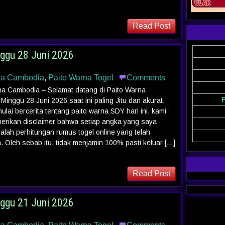
Read Post
ggu 28 Juni 2026
na Cambodia
,
Paito Warna Togel
Comments
na Cambodia – Selamat datang di Paito Warna
inggu 28 Juni 2026 saat ini paling Jitu dan akurat.
lai bercerita tentang paito warna SDY hari ini, kami
rikan disclaimer bahwa setiap angka yang saya
alah perhitungan rumus togel online yang telah
. Oleh sebab itu, tidak menjamin 100% pasti keluar […]
Read Post
ggu 21 Juni 2026