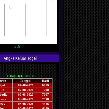
4
5
6
7
8
9
1
12
13
14
15
16
8
19
20
21
22
23
5
26
27
28
29
30
« Jul
Angka Keluar Togel