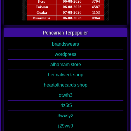
Pencarian Terpopuler
brandswears
wordpress
alhamam store
heimatwerk shop
heartofthecards shop
otwfh3
i4z5t5
3wxsy2
j29vw9