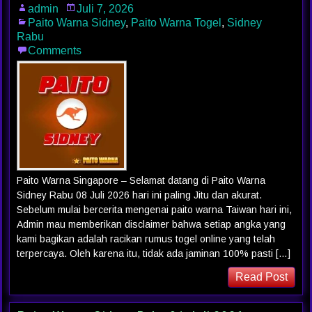
admin
Juli 7, 2026
Paito Warna Sidney
,
Paito Warna Togel
,
Sidney
Rabu
Comments
Paito Warna Singapore – Selamat datang di Paito Warna
Sidney Rabu 08 Juli 2026 hari ini paling Jitu dan akurat.
Sebelum mulai bercerita mengenai paito warna Taiwan hari ini,
Admin mau memberikan disclaimer bahwa setiap angka yang
kami bagikan adalah racikan rumus togel online yang telah
terpercaya. Oleh karena itu, tidak ada jaminan 100% pasti […]
Read Post