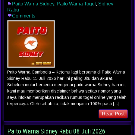
Paito Warna Sidney
,
Paito Warna Togel
,
Sidney
Rabu
Comments
Paito Warna Cambodia – Ketemu lagi bersama di Paito Warna
Sidney Rabu 15 Juli 2026 hari ini paling Jitu dan akurat.
Sebelum mulai bercerita mengenai paito warna Sidney hari ini,
kami mau memberikan disclaimer bahwa setiap nomor yang
saya infokan merupakan racikan rumus togel online yang telah
terpercaya. Oleh sebab itu, tidak menjamin 100% pasti […]
Read Post
Paito Warna Sidney Rabu 08 Juli 2026