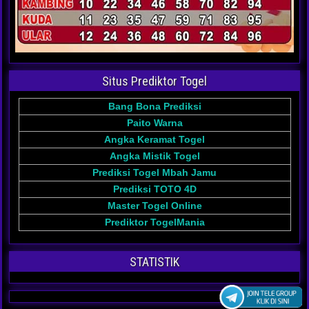
Situs Prediktor Togel
Bang Bona Prediksi
Paito Warna
Angka Keramat Togel
Angka Mistik Togel
Prediksi Togel Mbah Jamu
Prediksi TOTO 4D
Master Togel Online
Prediktor TogelMania
STATISTIK