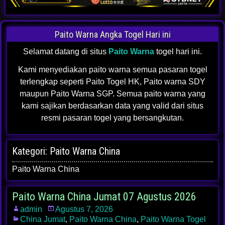
Paito Warna Angka Togel Hari ini
Selamat datang di situs
Paito Warna
togel hari ini.
Kami menyediakan paito warna semua pasaran togel
terlengkap seperti Paito Togel HK, Paito warna SDY
maupun Paito Warna SGP. Semua paito warna yang
kami sajikan berdasarkan data yang valid dari situs
resmi pasaran togel yang bersangkutan.
Kategori:
Paito Warna China
Paito Warna China
Paito Warna China Jumat 07 Agustus 2026
admin
Agustus 7, 2026
China Jumat
,
Paito Warna China
,
Paito Warna Togel