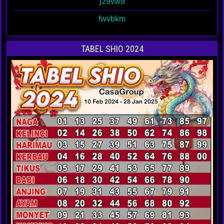
j29vw9
fwvbkm
TABEL SHIO 2024