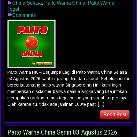
China Selasa
,
Paito Warna China
,
Paito Warna
Togel
Comments
Paito Warna HK – Berjumpa Lagi di Paito Warna China Selasa
04 Agustus 2026 saat ini paling Jitu dan akurat. Sebelum mulai
bercerita tentang paito warna Singapore hari ini, kami ingin
memberikan disclaimer bahwa semua angka yang kita infokan
merupakan racikan rumus togel online yang sudah terpercaya.
Oleh karena itu, tidak ada jaminan 100% pasti […]
Read Post
Paito Warna China Senin 03 Agustus 2026