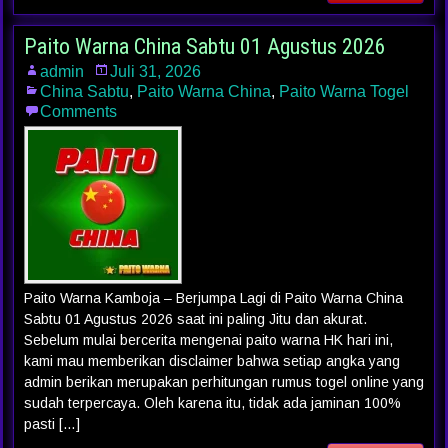
Paito Warna China Sabtu 01 Agustus 2026
admin
Juli 31, 2026
China Sabtu
,
Paito Warna China
,
Paito Warna Togel
Comments
Paito Warna Kamboja – Berjumpa Lagi di Paito Warna China
Sabtu 01 Agustus 2026 saat ini paling Jitu dan akurat.
Sebelum mulai bercerita mengenai paito warna HK hari ini,
kami mau memberikan disclaimer bahwa setiap angka yang
admin berikan merupakan perhitungan rumus togel online yang
sudah terpercaya. Oleh karena itu, tidak ada jaminan 100%
pasti […]