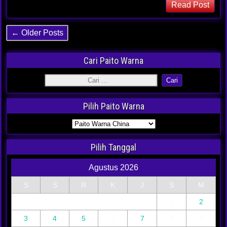
Read Post
← Older Posts
Cari Paito Warna
Pilih Paito Warna
Pilih Tanggal
Agustus 2026
S
S
R
K
J
S
M
1
2
3
4
5
6
7
8
9