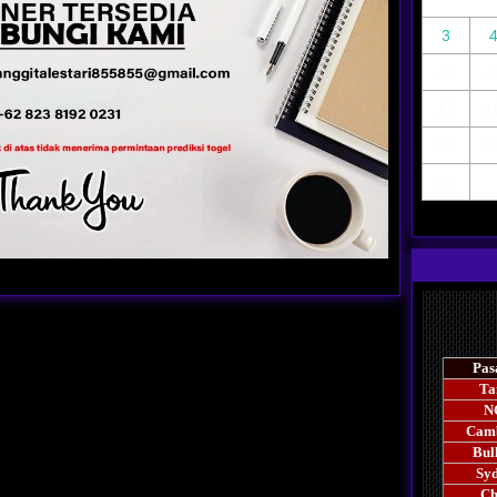
3
10
1
17
1
24
2
31