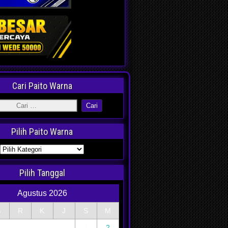
Cari Paito Warna
Pilih Paito Warna
Pilih Tanggal
Agustus 2026
S
R
K
J
S
M
1
2