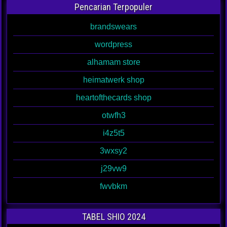
Pencarian Terpopuler
brandswears
wordpress
alhamam store
heimatwerk shop
heartofthecards shop
otwfh3
i4z5t5
3wxsy2
j29vw9
fwvbkm
TABEL SHIO 2024