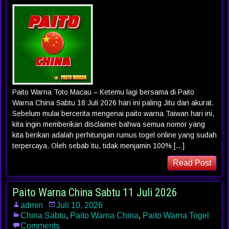
Paito Warna Toto Macau – Ketemu lagi bersama di Paito
Warna China Sabtu 18 Juli 2026 hari ini paling Jitu dan akurat.
Sebelum mulai bercerita mengenai paito warna Taiwan hari ini,
kita ingin memberikan disclaimer bahwa semua nomor yang
kita berikan adalah perhitungan rumus togel online yang sudah
terpercaya. Oleh sebab itu, tidak menjamin 100% […]
Read Post
Paito Warna China Sabtu 11 Juli 2026
admin
Juli 10, 2026
China Sabtu
,
Paito Warna China
,
Paito Warna Togel
Comments