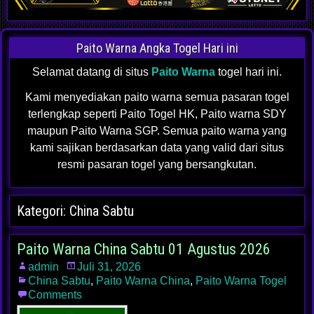
Paito Warna Angka Togel Hari ini
Selamat datang di situs
Paito Warna
togel hari ini.
Kami menyediakan paito warna semua pasaran togel
terlengkap seperti Paito Togel HK, Paito warna SDY
maupun Paito Warna SGP. Semua paito warna yang
kami sajikan berdasarkan data yang valid dari situs
resmi pasaran togel yang bersangkutan.
Kategori:
China Sabtu
Paito Warna China Sabtu 01 Agustus 2026
admin
Juli 31, 2026
China Sabtu
,
Paito Warna China
,
Paito Warna Togel
Comments