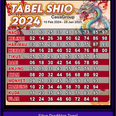
Situs Prediktor Togel