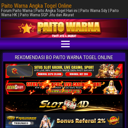
Paito Warna Angka Togel Online
Forum Paito Warna | Paito Angka Togel Hari ini | Paito Warna Sdy | Paito
Warna HK | Paito Warna SGP Jitu dan Akurat
REKOMENDASI BO PAITO WARNA TOGEL ONLINE