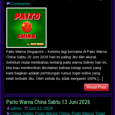
Comments
Paito Warna Singapore – Ketemu lagi bersama di Paito Warna
China Sabtu 20 Juni 2026 hari ini paling Jitu dan akurat.
Sebelum mulai membahas tentang paito warna Sidney hari ini,
kita mau memberikan disclaimer bahwa setiap nomor yang
kami bagikan adalah perhitungan rumus togel online yang
telah terbukti Jitu. Oleh sebab itu, tidak menjamin 100% […]
Read Post
Paito Warna China Sabtu 13 Juni 2026
admin
Juni 12, 2026
China Sabtu
,
Paito Warna China
,
Paito Warna Togel