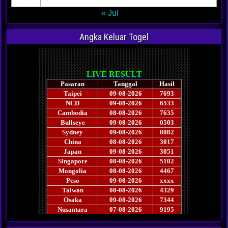
« Jul
Angka Keluar Togel