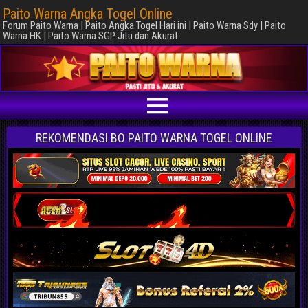
Paito Warna Angka Togel Online
Forum Paito Warna | Paito Angka Togel Hari ini | Paito Warna Sdy | Paito
Warna HK | Paito Warna SGP Jitu dan Akurat
REKOMENDASI BO PAITO WARNA TOGEL ONLINE