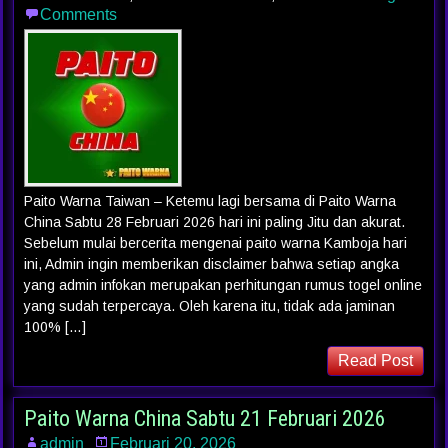
Comments
Paito Warna Taiwan – Ketemu lagi bersama di Paito Warna
China Sabtu 28 Februari 2026 hari ini paling Jitu dan akurat.
Sebelum mulai bercerita mengenai paito warna Kamboja hari
ini, Admin ingin memberikan disclaimer bahwa setiap angka
yang admin infokan merupakan perhitungan rumus togel online
yang sudah terpercaya. Oleh karena itu, tidak ada jaminan
100% […]
Read Post
Paito Warna China Sabtu 21 Februari 2026
admin
Februari 20, 2026