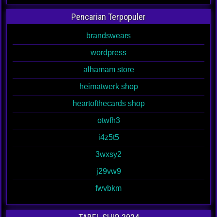
Pencarian Terpopuler
brandswears
wordpress
alhamam store
heimatwerk shop
heartofthecards shop
otwfh3
i4z5t5
3wxsy2
j29vw9
fwvbkm