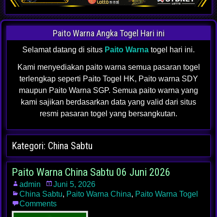
Paito Warna Angka Togel Hari ini
Selamat datang di situs
Paito Warna
togel hari ini.
Kami menyediakan paito warna semua pasaran togel
terlengkap seperti Paito Togel HK, Paito warna SDY
maupun Paito Warna SGP. Semua paito warna yang
kami sajikan berdasarkan data yang valid dari situs
resmi pasaran togel yang bersangkutan.
Kategori:
China Sabtu
Paito Warna China Sabtu 06 Juni 2026
admin
Juni 5, 2026
China Sabtu
,
Paito Warna China
,
Paito Warna Togel
Comments