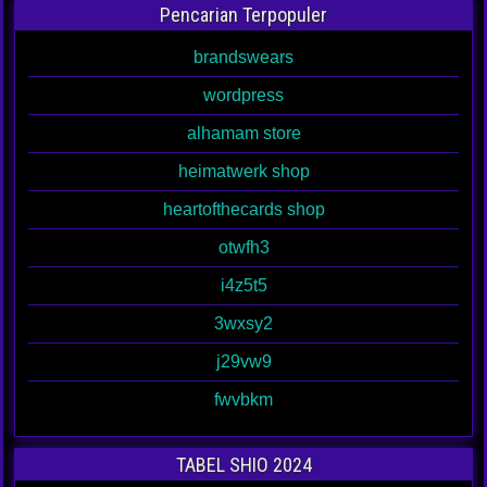
Pencarian Terpopuler
brandswears
wordpress
alhamam store
heimatwerk shop
heartofthecards shop
otwfh3
i4z5t5
3wxsy2
j29vw9
fwvbkm
TABEL SHIO 2024