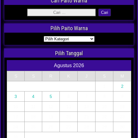
Cari Paito Warna
Pilih Paito Warna
Pilih Tanggal
Agustus 2026
S
S
R
K
J
S
M
1
2
3
4
5
6
7
8
9
10
11
12
13
14
15
16
17
18
19
20
21
22
23
24
25
26
27
28
29
30
31