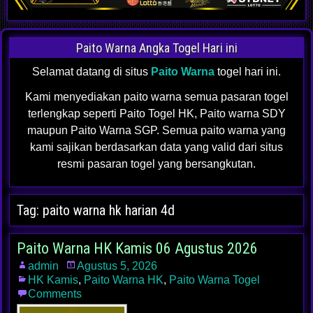
Paito Warna Angka Togel Hari ini
Selamat datang di situs
Paito Warna
togel hari ini.
Kami menyediakan paito warna semua pasaran togel
terlengkap seperti Paito Togel HK, Paito warna SDY
maupun Paito Warna SGP. Semua paito warna yang
kami sajikan berdasarkan data yang valid dari situs
resmi pasaran togel yang bersangkutan.
Tag:
paito warna hk harian 4d
Paito Warna HK Kamis 06 Agustus 2026
admin
Agustus 5, 2026
HK Kamis
,
Paito Warna HK
,
Paito Warna Togel
Comments