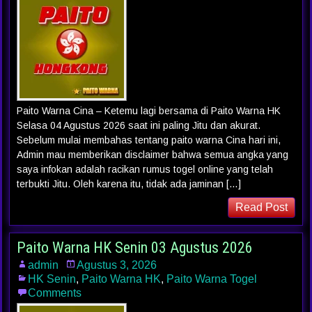
Paito Warna Cina – Ketemu lagi bersama di Paito Warna HK
Selasa 04 Agustus 2026 saat ini paling Jitu dan akurat.
Sebelum mulai membahas tentang paito warna Cina hari ini,
Admin mau memberikan disclaimer bahwa semua angka yang
saya infokan adalah racikan rumus togel online yang telah
terbukti Jitu. Oleh karena itu, tidak ada jaminan […]
Read Post
Paito Warna HK Senin 03 Agustus 2026
admin
Agustus 3, 2026
HK Senin
,
Paito Warna HK
,
Paito Warna Togel
Comments