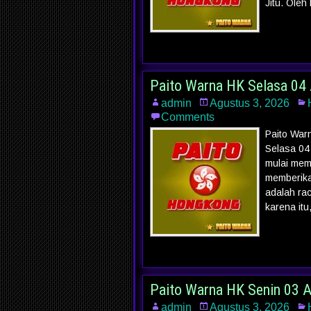
Jitu. Oleh
Paito Warna HK Selasa 04
admin
Agustus 3, 2026
Comments
Paito War
Selasa 04 
mulai mem
memberika
adalah rac
karena itu
Paito Warna HK Senin 03 
admin
Agustus 3, 2026