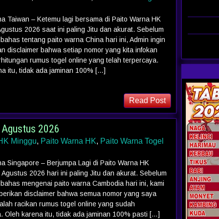
na Taiwan – Ketemu lagi bersama di Paito Warna HK
gustus 2026 saat ini paling Jitu dan akurat. Sebelum
ahas tentang paito warna China hari ini, Admin ingin
n disclaimer bahwa setiap nomor yang kita infokan
hitungan rumus togel online yang telah terpercaya.
a itu, tidak ada jaminan 100% […]
Read Post
 Agustus 2026
HK Minggu
,
Paito Warna HK
,
Paito Warna Togel
na Singapore – Berjumpa Lagi di Paito Warna HK
Agustus 2026 hari ini paling Jitu dan akurat. Sebelum
bahas mengenai paito warna Cambodia hari ini, kami
berikan disclaimer bahwa semua nomor yang saya
alah racikan rumus togel online yang sudah
. Oleh karena itu, tidak ada jaminan 100% pasti […]