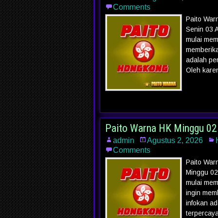
Comments
Paito War
Senin 03 A
mulai memb
memberika
adalah per
Oleh karen
Paito Warna HK Minggu 02
admin
Agustus 2, 2026
Comments
Paito War
Minggu 02 
mulai mem
ingin mem
infokan ad
terpercaya