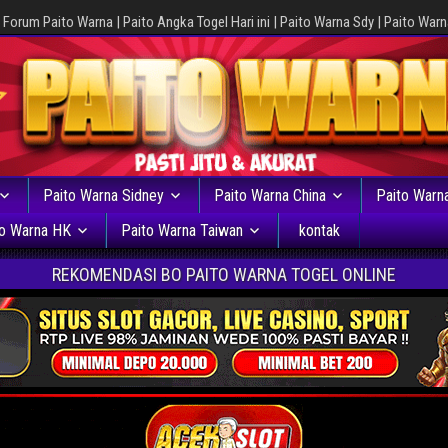
Forum Paito Warna | Paito Angka Togel Hari ini | Paito Warna Sdy | Paito War
Paito Warna Sidney
Paito Warna China
Paito Warn
to Warna HK
Paito Warna Taiwan
kontak
REKOMENDASI BO PAITO WARNA TOGEL ONLINE