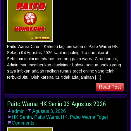
Paito Warna Cina – Ketemu lagi bersama di Paito Warna HK
Selasa 04 Agustus 2026 saat ini paling Jitu dan akurat.
Sebelum mulai membahas tentang paito warna Cina hari ini,
Admin mau memberikan disclaimer bahwa semua angka yang
saya infokan adalah racikan rumus togel online yang telah
terbukti Jitu. Oleh karena itu, tidak ada jaminan […]
Read Post
Paito Warna HK Senin 03 Agustus 2026
admin
Agustus 3, 2026
HK Senin
,
Paito Warna HK
,
Paito Warna Togel
Comments