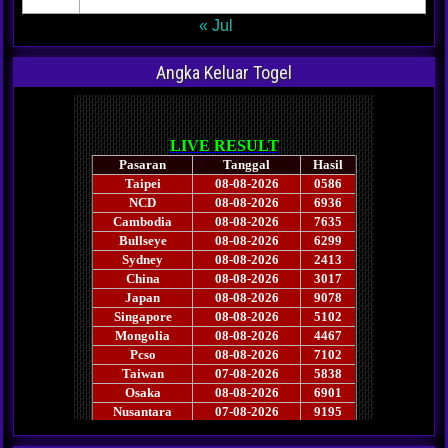
« Jul
Angka Keluar Togel