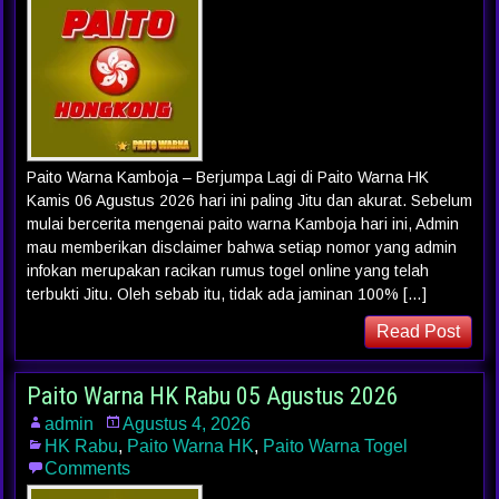
Paito Warna Kamboja – Berjumpa Lagi di Paito Warna HK
Kamis 06 Agustus 2026 hari ini paling Jitu dan akurat. Sebelum
mulai bercerita mengenai paito warna Kamboja hari ini, Admin
mau memberikan disclaimer bahwa setiap nomor yang admin
infokan merupakan racikan rumus togel online yang telah
terbukti Jitu. Oleh sebab itu, tidak ada jaminan 100% […]
Read Post
Paito Warna HK Rabu 05 Agustus 2026
admin
Agustus 4, 2026
HK Rabu
,
Paito Warna HK
,
Paito Warna Togel
Comments