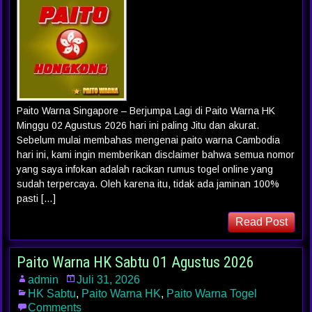
Paito Warna Singapore – Berjumpa Lagi di Paito Warna HK
Minggu 02 Agustus 2026 hari ini paling Jitu dan akurat.
Sebelum mulai membahas mengenai paito warna Cambodia
hari ini, kami ingin memberikan disclaimer bahwa semua nomor
yang saya infokan adalah racikan rumus togel online yang
sudah terpercaya. Oleh karena itu, tidak ada jaminan 100%
pasti […]
Read Post
Paito Warna HK Sabtu 01 Agustus 2026
admin
Juli 31, 2026
HK Sabtu
,
Paito Warna HK
,
Paito Warna Togel
Comments