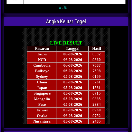
« Jul
Angka Keluar Togel