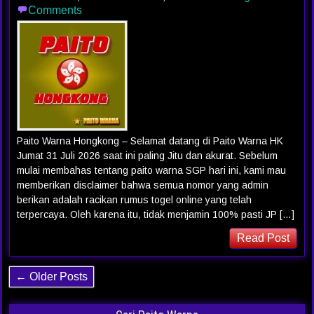
Comments
Paito Warna Hongkong – Selamat datang di Paito Warna HK
Jumat 31 Juli 2026 saat ini paling Jitu dan akurat. Sebelum
mulai membahas tentang paito warna SGP hari ini, kami mau
memberikan disclaimer bahwa semua nomor yang admin
berikan adalah racikan rumus togel online yang telah
terpercaya. Oleh karena itu, tidak menjamin 100% pasti JP […]
Read Post
← Older Posts