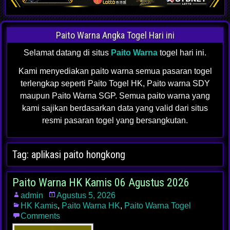
Paito Warna Angka Togel Hari ini
Selamat datang di situs
Paito Warna
togel hari ini.
Kami menyediakan paito warna semua pasaran togel
terlengkap seperti Paito Togel HK, Paito warna SDY
maupun Paito Warna SGP. Semua paito warna yang
kami sajikan berdasarkan data yang valid dari situs
resmi pasaran togel yang bersangkutan.
Tag:
aplikasi paito hongkong
Paito Warna HK Kamis 06 Agustus 2026
admin
Agustus 5, 2026
HK Kamis
,
Paito Warna HK
,
Paito Warna Togel
Comments