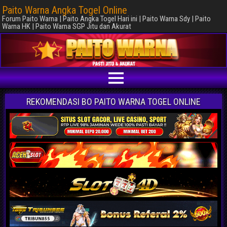
Paito Warna Angka Togel Online
Forum Paito Warna | Paito Angka Togel Hari ini | Paito Warna Sdy | Paito
Warna HK | Paito Warna SGP Jitu dan Akurat
REKOMENDASI BO PAITO WARNA TOGEL ONLINE