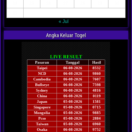
24
25
26
27
28
29
30
31
« Jul
Angka Keluar Togel