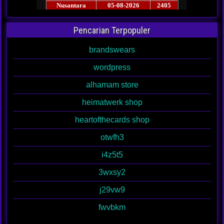
Pencarian Terpopuler
brandswears
wordpress
alhamam store
heimatwerk shop
heartofthecards shop
otwfh3
i4z5t5
3wxsy2
j29vw9
fwvbkm