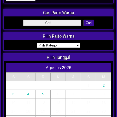
Cari Paito Warna
Pilih Paito Warna
Pilih Tanggal
Agustus 2026
S
S
R
K
J
S
M
1
2
3
4
5
6
7
8
9
10
11
12
13
14
15
16
17
18
19
20
21
22
23