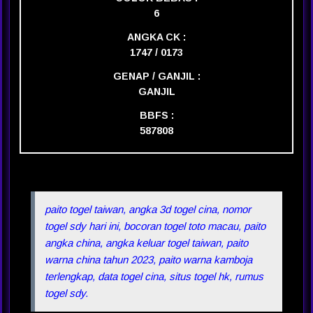
6
ANGKA CK :
1747 / 0173
GENAP / GANJIL :
GANJIL
BBFS :
587808
paito togel taiwan, angka 3d togel cina, nomor
togel sdy hari ini, bocoran togel toto macau, paito
angka china, angka keluar togel taiwan, paito
warna china tahun 2023, paito warna kamboja
terlengkap, data togel cina, situs togel hk, rumus
togel sdy.