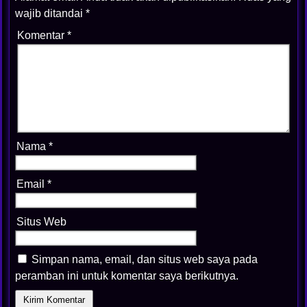
wajib ditandai
*
Komentar
*
Nama
*
Email
*
Situs Web
Simpan nama, email, dan situs web saya pada
peramban ini untuk komentar saya berikutnya.