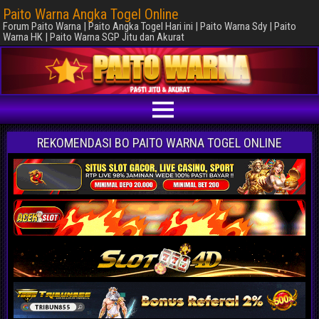
Paito Warna Angka Togel Online
Forum Paito Warna | Paito Angka Togel Hari ini | Paito Warna Sdy | Paito
Warna HK | Paito Warna SGP Jitu dan Akurat
REKOMENDASI BO PAITO WARNA TOGEL ONLINE