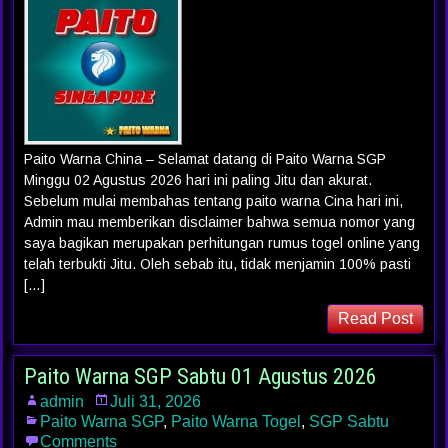
Paito Warna China – Selamat datang di Paito Warna SGP
Minggu 02 Agustus 2026 hari ini paling Jitu dan akurat.
Sebelum mulai membahas tentang paito warna Cina hari ini,
Admin mau memberikan disclaimer bahwa semua nomor yang
saya bagikan merupakan perhitungan rumus togel online yang
telah terbukti Jitu. Oleh sebab itu, tidak menjamin 100% pasti
[…]
Read Post
Paito Warna SGP Sabtu 01 Agustus 2026
admin
Juli 31, 2026
Paito Warna SGP
,
Paito Warna Togel
,
SGP Sabtu
Comments