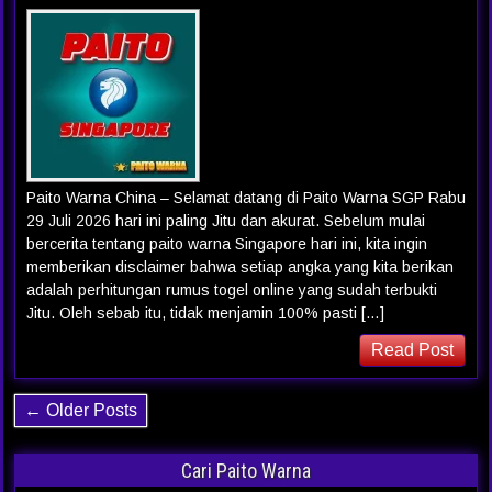
Paito Warna China – Selamat datang di Paito Warna SGP Rabu
29 Juli 2026 hari ini paling Jitu dan akurat. Sebelum mulai
bercerita tentang paito warna Singapore hari ini, kita ingin
memberikan disclaimer bahwa setiap angka yang kita berikan
adalah perhitungan rumus togel online yang sudah terbukti
Jitu. Oleh sebab itu, tidak menjamin 100% pasti […]
Read Post
← Older Posts
Cari Paito Warna