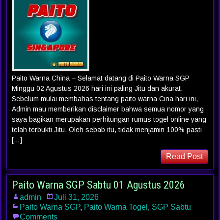
Paito Warna China – Selamat datang di Paito Warna SGP
Minggu 02 Agustus 2026 hari ini paling Jitu dan akurat.
Sebelum mulai membahas tentang paito warna Cina hari ini,
Admin mau memberikan disclaimer bahwa semua nomor yang
saya bagikan merupakan perhitungan rumus togel online yang
telah terbukti Jitu. Oleh sebab itu, tidak menjamin 100% pasti
[…]
Read Post
Paito Warna SGP Sabtu 01 Agustus 2026
admin
Juli 31, 2026
Paito Warna SGP
,
Paito Warna Togel
,
SGP Sabtu
Comments