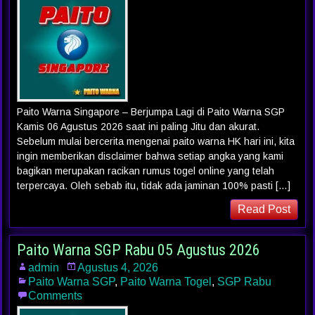
Paito Warna Singapore – Berjumpa Lagi di Paito Warna SGP
Kamis 06 Agustus 2026 saat ini paling Jitu dan akurat.
Sebelum mulai bercerita mengenai paito warna HK hari ini, kita
ingin memberikan disclaimer bahwa setiap angka yang kami
bagikan merupakan racikan rumus togel online yang telah
terpercaya. Oleh sebab itu, tidak ada jaminan 100% pasti […]
Read Post
Paito Warna SGP Rabu 05 Agustus 2026
admin
Agustus 4, 2026
Paito Warna SGP
,
Paito Warna Togel
,
SGP Rabu
Comments