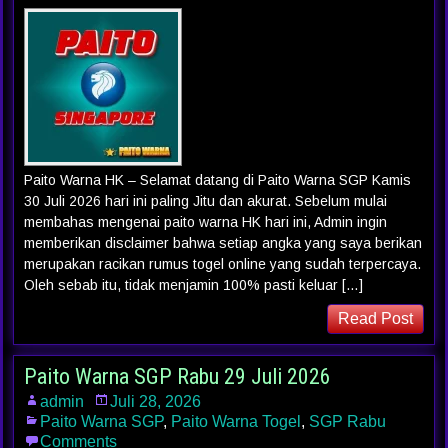
Paito Warna HK – Selamat datang di Paito Warna SGP Kamis
30 Juli 2026 hari ini paling Jitu dan akurat. Sebelum mulai
membahas mengenai paito warna HK hari ini, Admin ingin
memberikan disclaimer bahwa setiap angka yang saya berikan
merupakan racikan rumus togel online yang sudah terpercaya.
Oleh sebab itu, tidak menjamin 100% pasti keluar […]
Read Post
Paito Warna SGP Rabu 29 Juli 2026
admin
Juli 28, 2026
Paito Warna SGP
,
Paito Warna Togel
,
SGP Rabu
Comments