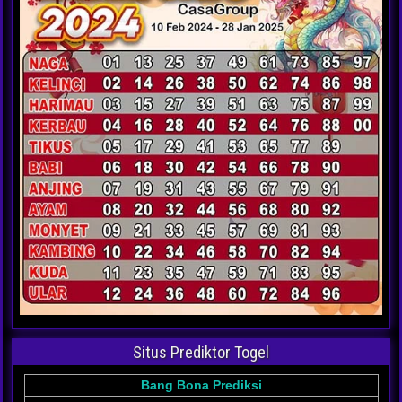
Situs Prediktor Togel
Bang Bona Prediksi