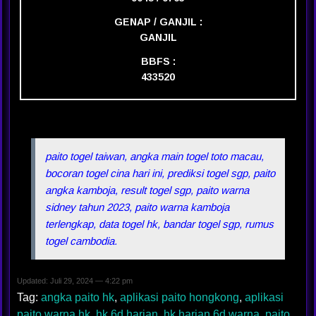
GENAP / GANJIL :
GANJIL
BBFS :
433520
paito togel taiwan, angka main togel toto macau,
bocoran togel cina hari ini, prediksi togel sgp, paito
angka kamboja, result togel sgp, paito warna
sidney tahun 2023, paito warna kamboja
terlengkap, data togel hk, bandar togel sgp, rumus
togel cambodia.
Updated: Juli 29, 2024 — 4:22 pm
Tag:
angka paito hk
,
aplikasi paito hongkong
,
aplikasi
paito warna hk
,
hk 6d harian
,
hk harian 6d warna
,
paito