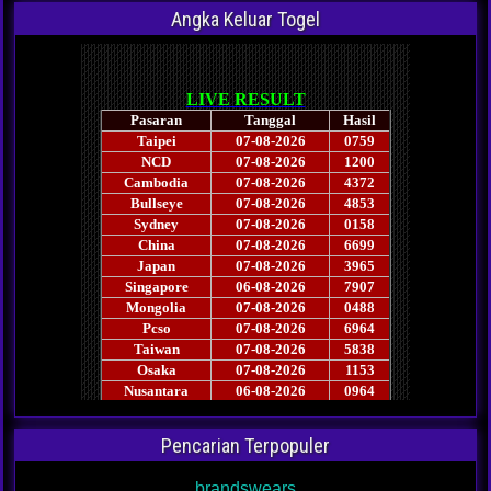
Angka Keluar Togel
Pencarian Terpopuler
brandswears