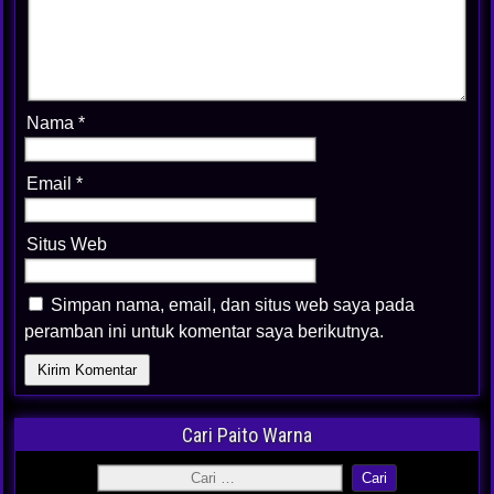
Nama
*
Email
*
Situs Web
Simpan nama, email, dan situs web saya pada
peramban ini untuk komentar saya berikutnya.
Cari Paito Warna