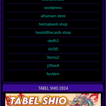
wordpress
alhamam store
heimatwerk shop
heartofthecards shop
otwfh3
i4z5t5
3wxsy2
j29vw9
fwvbkm
TABEL SHIO 2024