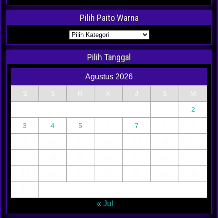
Pilih Paito Warna
Pilih Tanggal
Agustus 2026
S
S
R
K
J
S
M
1
2
3
4
5
6
7
8
9
10
11
12
13
14
15
16
17
18
19
20
21
22
23
24
25
26
27
28
29
30
31
« Jul