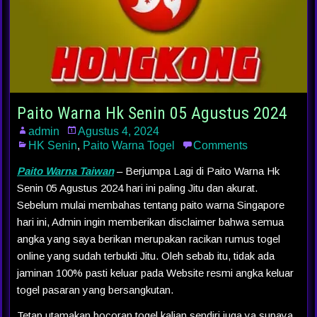
Paito Warna Hk Senin 05 Agustus 2024
admin
Agustus 4, 2024
HK Senin
,
Paito Warna Togel
Comments
Paito Warna Taiwan
– Berjumpa Lagi di Paito Warna Hk
Senin 05 Agustus 2024 hari ini paling Jitu dan akurat.
Sebelum mulai membahas tentang paito warna Singapore
hari ini, Admin ingin memberikan disclaimer bahwa semua
angka yang saya berikan merupakan racikan rumus togel
online yang sudah terbukti Jitu. Oleh sebab itu, tidak ada
jaminan 100% pasti keluar pada Website resmi angka keluar
togel pasaran yang bersangkutan.
Tetap utamakan bocoran togel kalian sendiri juga ya supaya