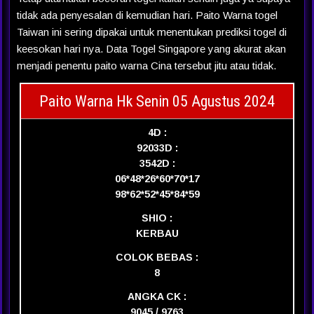
tidak ada penyesalan di kemudian hari. Paito Warna togel
Taiwan ini sering dipakai untuk menentukan prediksi togel di
keesokan hari nya. Data Togel Singapore yang akurat akan
menjadi penentu paito warna Cina tersebut jitu atau tidak.
Paito Warna Hk Senin 05 Agustus 2024
4D :
9203
3D :
354
2D :
06*48*26*60*70*17
98*62*52*45*84*59
SHIO :
KERBAU
COLOK BEBAS :
8
ANGKA CK :
9045 / 9763