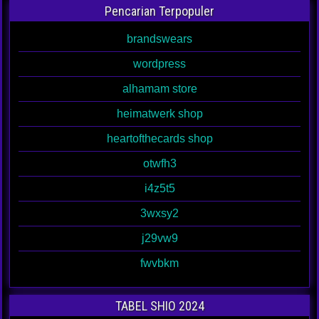
Pencarian Terpopuler
brandswears
wordpress
alhamam store
heimatwerk shop
heartofthecards shop
otwfh3
i4z5t5
3wxsy2
j29vw9
fwvbkm
TABEL SHIO 2024