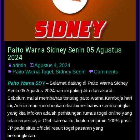
Paito Warna Sidney Senin 05 Agustus
2024
admin
Agustus 4, 2024
Paito Warna Togel
,
Sidney Senin
Comments
Paito Warna SDY
– Selamat datang di Paito Warna Sidney
Senin 05 Agustus 2024 hari ini paling Jitu dan akurat.
Sebelum mulai membahas tentang paito warna Kamboja hari
ini, Admin mau memberikan disclaimer bahwa semua angka
yang kita infokan adalah perhitungan rumus togel online yang
telah terpercaya. Oleh karena itu, tidak menjamin 100% pasti
JP pada situs official result togel pasaran yang
bersangkutan.