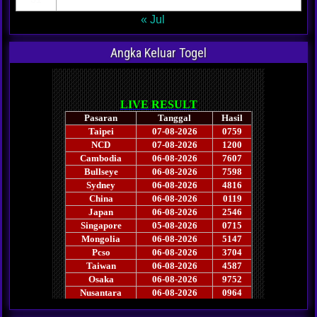
« Jul
Angka Keluar Togel