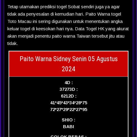
Tetap utamakan prediksi togel Sobat sendiri juga ya agar
tidak ada penyesalan di kemudian hari. Paito Warna togel
Toto Macau ini sering digunakan untuk menentukan angka
keluar togel di keesokan hari nya. Data Togel HK yang akurat
akan menjadi penentu paito warna Taiwan tersebut jitu atau
tidak.
Paito Warna Sidney Senin 05 Agustus
2024
4D :
3727
3D :
621
2D :
41*45*43*34*28*75
72*27*29*22*27*95
SHIO :
BABI