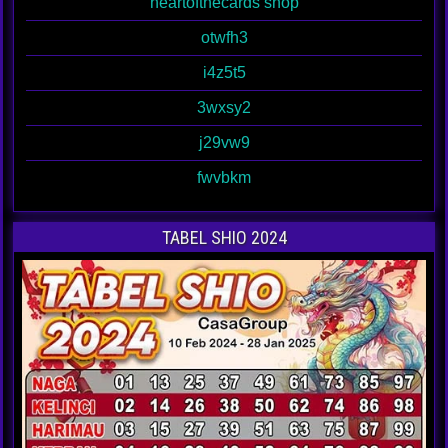
heartofthecards shop
otwfh3
i4z5t5
3wxsy2
j29vw9
fwvbkm
TABEL SHIO 2024