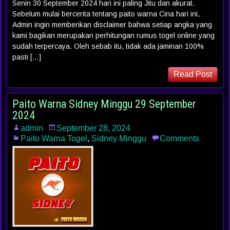
Senin 30 September 2024 hari ini paling Jitu dan akurat.
Sebelum mulai bercerita tentang paito warna Cina hari ini,
Admin ingin memberikan disclaimer bahwa setiap angka yang
kami bagikan merupakan perhitungan rumus togel online yang
sudah terpercaya. Oleh sebab itu, tidak ada jaminan 100%
pasti […]
Read Post
Paito Warna Sidney Minggu 29 September
2024
admin
September 28, 2024
Paito Warna Togel
,
Sidney Minggu
Comments