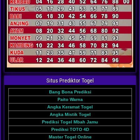
Situs Prediktor Togel
Bang Bona Prediksi
Paito Warna
Angka Keramat Togel
Angka Mistik Togel
Prediksi Togel Mbah Jamu
Prediksi TOTO 4D
Master Togel Online