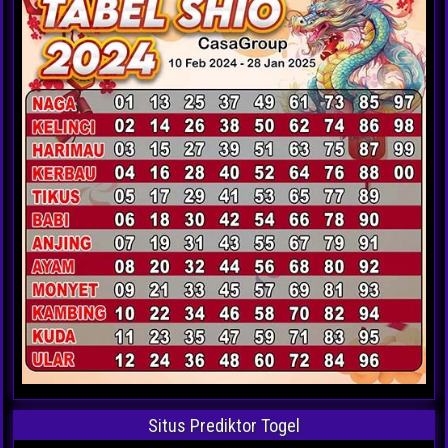
Situs Prediktor Togel