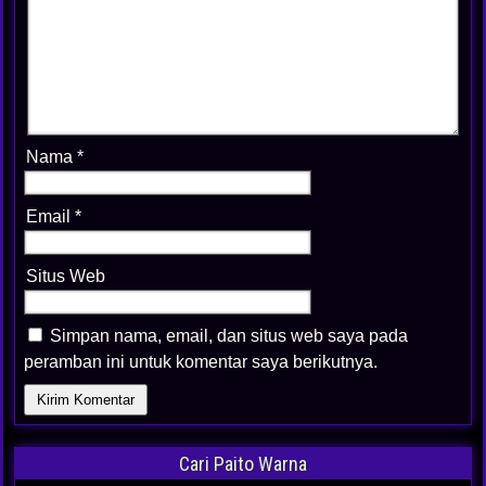
Nama
*
Email
*
Situs Web
Simpan nama, email, dan situs web saya pada
peramban ini untuk komentar saya berikutnya.
Cari Paito Warna