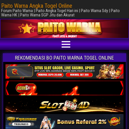
Paito Warna Angka Togel Online
Forum Paito Warna | Paito Angka Togel Hari ini | Paito Warna Sdy | Paito
Warna HK | Paito Warna SGP Jitu dan Akurat
REKOMENDASI BO PAITO WARNA TOGEL ONLINE