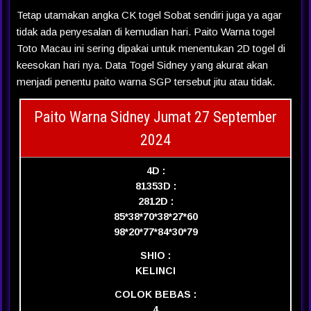
Tetap utamakan angka CK togel Sobat sendiri juga ya agar
tidak ada penyesalan di kemudian hari. Paito Warna togel
Toto Macau ini sering dipakai untuk menentukan 2D togel di
keesokan hari nya. Data Togel Sidney yang akurat akan
menjadi penentu paito warna SGP tersebut jitu atau tidak.
Paito Warna Sidney Jumat 27 September
2024
4D :
8135
3D :
281
2D :
85*38*70*38*27*60
98*20*77*84*30*79
SHIO :
KELINCI
COLOK BEBAS :
4