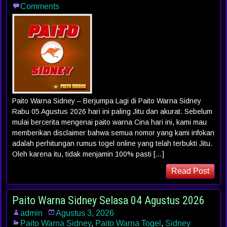
Comments
Paito Warna Sidney – Berjumpa Lagi di Paito Warna Sidney
Rabu 05 Agustus 2026 hari ini paling Jitu dan akurat. Sebelum
mulai bercerita mengenai paito warna Cina hari ini, kami mau
memberikan disclaimer bahwa semua nomor yang kami infokan
adalah perhitungan rumus togel online yang telah terbukti Jitu.
Oleh karena itu, tidak menjamin 100% pasti […]
Read Post
Paito Warna Sidney Selasa 04 Agustus 2026
admin
Agustus 3, 2026
Paito Warna Sidney
,
Paito Warna Togel
,
Sidney