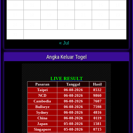
10
11
12
13
14
15
16
17
18
19
20
21
22
23
24
25
26
27
28
29
30
31
« Jul
Angka Keluar Togel