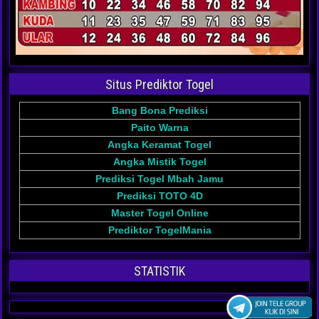
Situs Prediktor Togel
Bang Bona Prediksi
Paito Warna
Angka Keramat Togel
Angka Mistik Togel
Prediksi Togel Mbah Jamu
Prediksi TOTO 4D
Master Togel Online
Prediktor TogelMania
STATISTIK