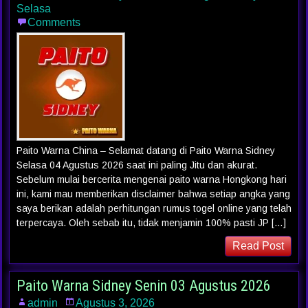
Selasa
Comments
Paito Warna China – Selamat datang di Paito Warna Sidney
Selasa 04 Agustus 2026 saat ini paling Jitu dan akurat.
Sebelum mulai bercerita mengenai paito warna Hongkong hari
ini, kami mau memberikan disclaimer bahwa setiap angka yang
saya berikan adalah perhitungan rumus togel online yang telah
terpercaya. Oleh sebab itu, tidak menjamin 100% pasti JP […]
Read Post
Paito Warna Sidney Senin 03 Agustus 2026
admin
Agustus 3, 2026