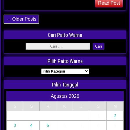
Read Post
← Older Posts
Cari Paito Warna
Pilih Paito Warna
Pilih Tanggal
Agustus 2026
S
S
R
K
J
S
M
1
2
3
4
5
6
7
8
9