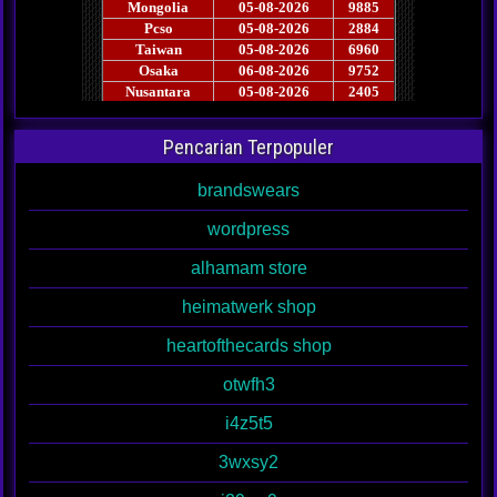
Pencarian Terpopuler
brandswears
wordpress
alhamam store
heimatwerk shop
heartofthecards shop
otwfh3
i4z5t5
3wxsy2