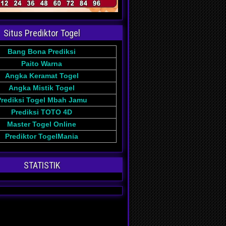
Situs Prediktor Togel
Bang Bona Prediksi
Paito Warna
Angka Keramat Togel
Angka Mistik Togel
Prediksi Togel Mbah Jamu
Prediksi TOTO 4D
Master Togel Online
Prediktor TogelMania
STATISTIK