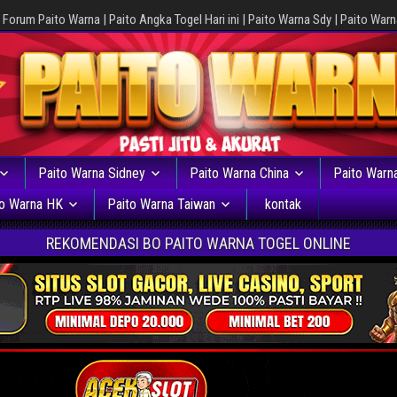
Forum Paito Warna | Paito Angka Togel Hari ini | Paito Warna Sdy | Paito War
Paito Warna Sidney
Paito Warna China
Paito Warn
to Warna HK
Paito Warna Taiwan
kontak
REKOMENDASI BO PAITO WARNA TOGEL ONLINE