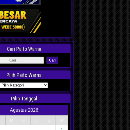
Cari Paito Warna
Pilih Paito Warna
Pilih Tanggal
Agustus 2026
S
R
K
J
S
M
1
2