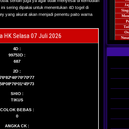
bat sendiri juga ya agar tidak menyesal di kemudian
ini sering dipakai untuk menentukan 4D togel di
ney yang akurat akan menjadi penentu paito warna
a HK Selasa 07 Juli 2026
4D :
9975
3D :
687
2D :
76*82*46*76*70*77
58*08*76*01*45*73
SHIO :
TIKUS
COLOK BEBAS :
0
ANGKA CK :