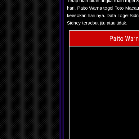
Tetap utamakan angka main togel So
hari. Paito Warna togel Toto Macau 
keesokan hari nya. Data Togel Sid
Sidney tersebut jitu atau tidak.
Paito Warn