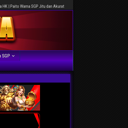
na HK | Paito Warna SGP Jitu dan Akurat
a SGP