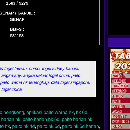
1583 / 9279
GENAP / GANJIL :
GENAP
BBFS :
531153
 togel taiwan, nomor togel sidney hari ini,
o angka sdy, angka keluar togel china, paito
aito warna hk terlengkap, data togel singapore,
togel china.
ito hongkong
,
aplikasi paito warna hk
,
hk 6d
 harian hk
,
paito harian hk 6d
,
paito harian hk
to hk
,
paito hk 4d
,
paito hk 6d
,
paito hk 6d harian
,