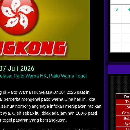
3
10
1
17
1
24
2
31
07 Juli 2026
elasa
,
Paito Warna HK
,
Paito Warna Togel
 di Paito Warna HK Selasa 07 Juli 2026 saat ini
i bercerita mengenai paito warna Cina hari ini, kita
 semua nomor yang saya infokan merupakan racikan
rcaya. Oleh sebab itu, tidak ada jaminan 100% pasti
ar togel pasaran yang bersangkutan.