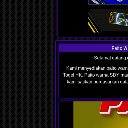
Paito W
Selamat datang d
Kami menyediakan paito warna
Togel HK, Paito warna SDY ma
kami sajikan berdasarkan data