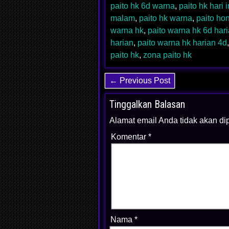
paito hk 6d warna
,
paito hk hari i
malam
,
paito hk warna
,
paito ho
warna hk
,
paito warna hk 6d har
harian
,
paito warna hk harian 4d
paito hk
,
zona paito hk
← Previous Post
Tinggalkan Balasan
Alamat email Anda tidak akan di
Komentar
*
Nama
*