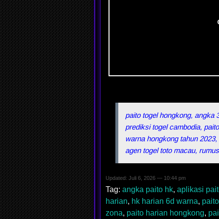
paito togel hongkong, angka 3d
prediksi togel cambodia, pait
warna hongkong tahun 2023, p
agen togel toto macau, rumus 
Updated: Juli 6, 2026 — 10:44 pm
Tag:
angka paito hk
,
aplikasi pa
harian
,
hk harian 6d warna
,
paito
zona
,
paito harian hongkong
,
pai