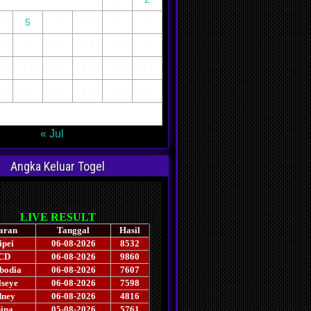
4
5
6
7
8
9
1
12
13
14
15
16
8
19
20
21
22
23
5
26
27
28
29
30
« Jul
Angka Keluar Togel