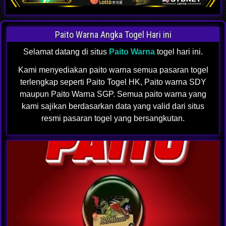
Paito Warna Angka Togel Hari ini
Selamat datang di situs
Paito Warna
togel hari ini.
Kami menyediakan paito warna semua pasaran togel
terlengkap seperti Paito Togel HK, Paito warna SDY
maupun Paito Warna SGP. Semua paito warna yang
kami sajikan berdasarkan data yang valid dari situs
resmi pasaran togel yang bersangkutan.