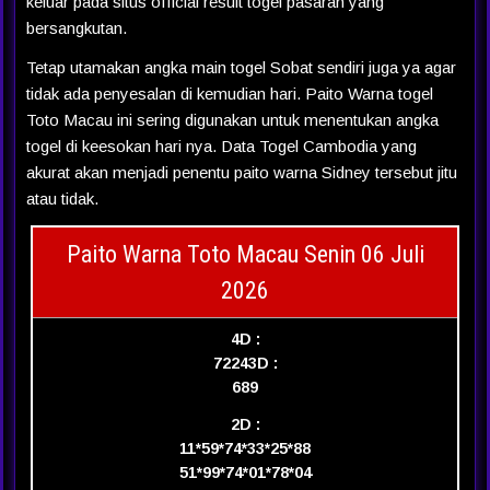
keluar pada situs official result togel pasaran yang
bersangkutan.
Tetap utamakan angka main togel Sobat sendiri juga ya agar
tidak ada penyesalan di kemudian hari. Paito Warna togel
Toto Macau ini sering digunakan untuk menentukan angka
togel di keesokan hari nya. Data Togel Cambodia yang
akurat akan menjadi penentu paito warna Sidney tersebut jitu
atau tidak.
Paito Warna Toto Macau Senin 06 Juli
2026
4D :
7224
3D :
689
2D :
11*59*74*33*25*88
51*99*74*01*78*04