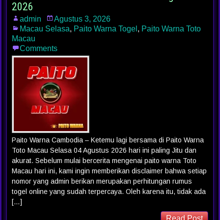
2026
admin
Agustus 3, 2026
Macau Selasa
,
Paito Warna Togel
,
Paito Warna Toto
Macau
Comments
Paito Warna Cambodia – Ketemu lagi bersama di Paito Warna
Toto Macau Selasa 04 Agustus 2026 hari ini paling Jitu dan
akurat. Sebelum mulai bercerita mengenai paito warna Toto
Macau hari ini, kami ingin memberikan disclaimer bahwa setiap
nomor yang admin berikan merupakan perhitungan rumus
togel online yang sudah terpercaya. Oleh karena itu, tidak ada
[…]
Read Post