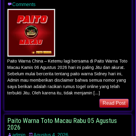
Comments
Paito Warna China – Ketemu lagi bersama di Paito Warna Toto
Macau Kamis 06 Agustus 2026 hari ini paling Jitu dan akurat.
Sebelum mulai bercerita tentang paito warna Sidney hari ini,
Admin mau memberikan disclaimer bahwa semua nomor yang
saya berikan adalah racikan rumus togel online yang telah
terbukti Jitu. Oleh karena itu, tidak menjamin […]
Read Post
Paito Warna Toto Macau Rabu 05 Agustus
2026
admin
Agustus 4, 2026