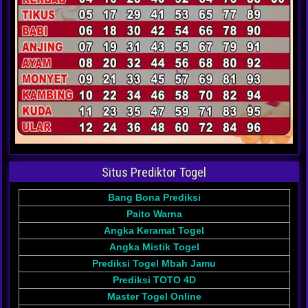
Situs Prediktor Togel
Bang Bona Prediksi
Paito Warna
Angka Keramat Togel
Angka Mistik Togel
Prediksi Togel Mbah Jamu
Prediksi TOTO 4D
Master Togel Online