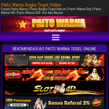
Paito Warna Angka Togel Online
Forum Paito Warna | Paito Angka Togel Hari ini | Paito Warna Sdy | Paito
Warna HK | Paito Warna SGP Jitu dan Akurat
REKOMENDASI BO PAITO WARNA TOGEL ONLINE