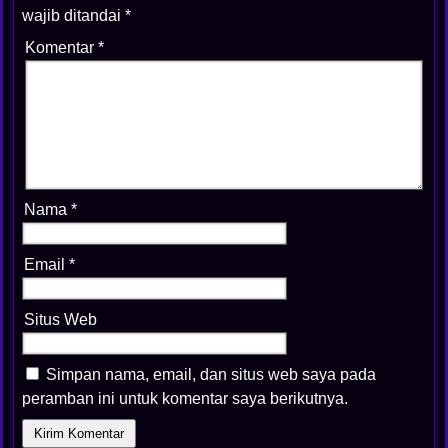
wajib ditandai
*
Komentar
*
Nama
*
Email
*
Situs Web
Simpan nama, email, dan situs web saya pada
peramban ini untuk komentar saya berikutnya.