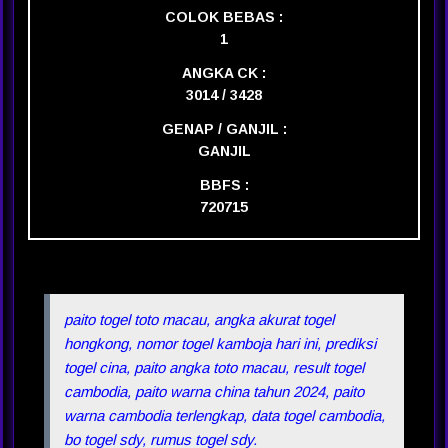
COLOK BEBAS :
1
ANGKA CK :
3014 / 3428
GENAP / GANJIL :
GANJIL
BBFS :
720715
paito togel toto macau, angka akurat togel
hongkong, nomor togel kamboja hari ini, prediksi
togel cina, paito angka toto macau, result togel
cambodia, paito warna china tahun 2024, paito
warna cambodia terlengkap, data togel cambodia,
bo togel sdy, rumus togel sdy.