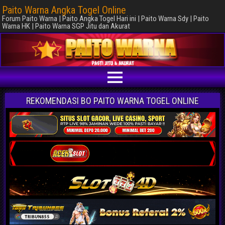
Paito Warna Angka Togel Online
Forum Paito Warna | Paito Angka Togel Hari ini | Paito Warna Sdy | Paito
Warna HK | Paito Warna SGP Jitu dan Akurat
REKOMENDASI BO PAITO WARNA TOGEL ONLINE