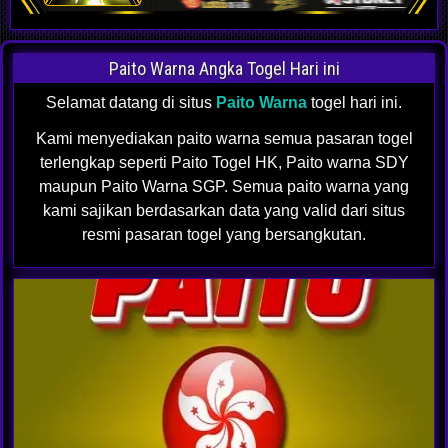
Paito Warna Angka Togel Hari ini
Selamat datang di situs
Paito Warna
togel hari ini.
Kami menyediakan paito warna semua pasaran togel
terlengkap seperti Paito Togel HK, Paito warna SDY
maupun Paito Warna SGP. Semua paito warna yang
kami sajikan berdasarkan data yang valid dari situs
resmi pasaran togel yang bersangkutan.