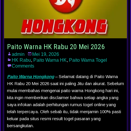
Paito Warna HK Rabu 20 Mei 2026
admin
Mei 19, 2026
HK Rabu
,
Paito Warna HK
,
Paito Warna Togel
Comments
Paito Warna Hongkong
– Selamat datang di Paito Warna
HK Rabu 20 Mei 2026 saat ini paling Jitu dan akurat. Sebelum
mulai membahas mengenai paito warna Hongkong hari ini,
kita ingin memberikan disclaimer bahwa setiap angka yang
saya infokan adalah perhitungan rumus togel online yang
telah terpercaya. Oleh sebab itu, tidak menjamin 100% pasti
keluar pada situs resmi result togel pasaran yang
bersangkutan.