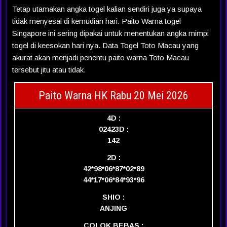
Tetap utamakan angka togel kalian sendiri juga ya supaya
tidak menyesal di kemudian hari. Paito Warna togel
Singapore ini sering dipakai untuk menentukan angka mimpi
togel di keesokan hari nya. Data Togel Toto Macau yang
akurat akan menjadi penentu paito warna Toto Macau
tersebut jitu atau tidak.
Paito Warna HK Rabu 20 Mei 2026
4D :
0242
3D :
142
2D :
42*98*06*87*02*89
44*17*06*84*93*96
SHIO :
ANJING
COLOK BEBAS :