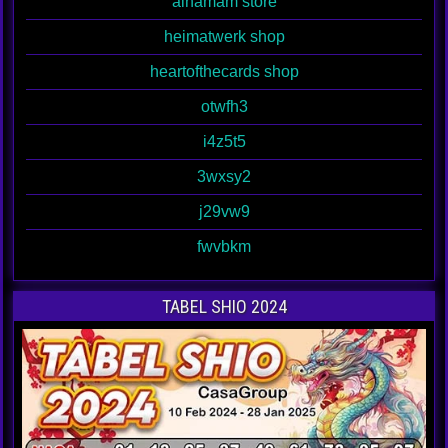
alhamam store
heimatwerk shop
heartofthecards shop
otwfh3
i4z5t5
3wxsy2
j29vw9
fwvbkm
TABEL SHIO 2024