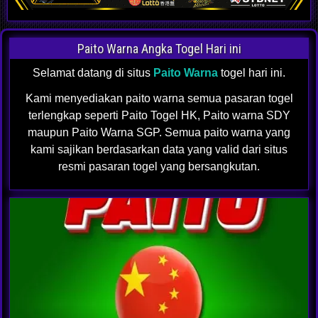
Paito Warna Angka Togel Hari ini
Selamat datang di situs
Paito Warna
togel hari ini.
Kami menyediakan paito warna semua pasaran togel
terlengkap seperti Paito Togel HK, Paito warna SDY
maupun Paito Warna SGP. Semua paito warna yang
kami sajikan berdasarkan data yang valid dari situs
resmi pasaran togel yang bersangkutan.