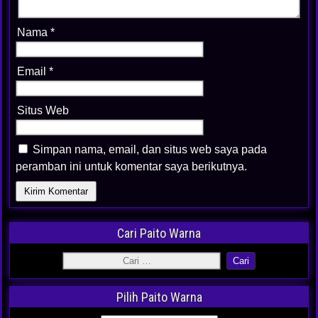
Nama
*
Email
*
Situs Web
Simpan nama, email, dan situs web saya pada
peramban ini untuk komentar saya berikutnya.
Cari Paito Warna
Pilih Paito Warna