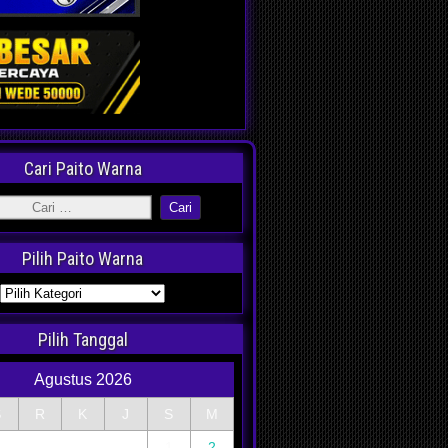
Cari Paito Warna
Pilih Paito Warna
Pilih Tanggal
Agustus 2026
S
R
K
J
S
M
1
2