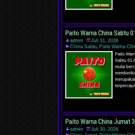
Paito Warna China Sabtu 
admin
Juli 31, 2026
China Sabtu
,
Paito Warna Chi
Paito War
Sabtu 01 A
mulai berc
memberika
merupakan
terpercaya
Paito Warna China Jumat 3
admin
Juli 30, 2026