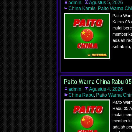
admin
Agustus 5, 2026
China Kamis
,
Paito Warna Ch
Paito War
Kamis 06 A
mulai berc
memberika
adalah rac
sebab itu,
Paito Warna China Rabu 0
admin
Agustus 4, 2026
China Rabu
,
Paito Warna Chi
Paito War
Rabu 05 Ag
mulai mem
memberika
adalah per