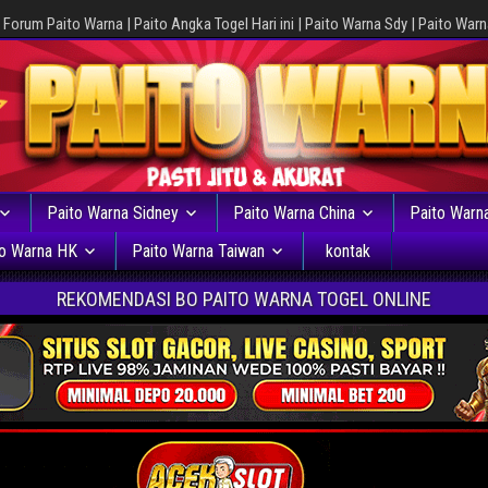
Forum Paito Warna | Paito Angka Togel Hari ini | Paito Warna Sdy | Paito War
Paito Warna Sidney
Paito Warna China
Paito Warn
to Warna HK
Paito Warna Taiwan
kontak
REKOMENDASI BO PAITO WARNA TOGEL ONLINE