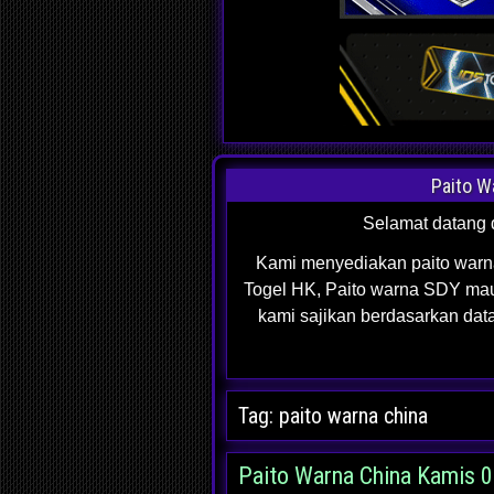
Paito W
Selamat datang d
Kami menyediakan paito warna
Togel HK, Paito warna SDY ma
kami sajikan berdasarkan data
Tag:
paito warna china
Paito Warna China Kamis 