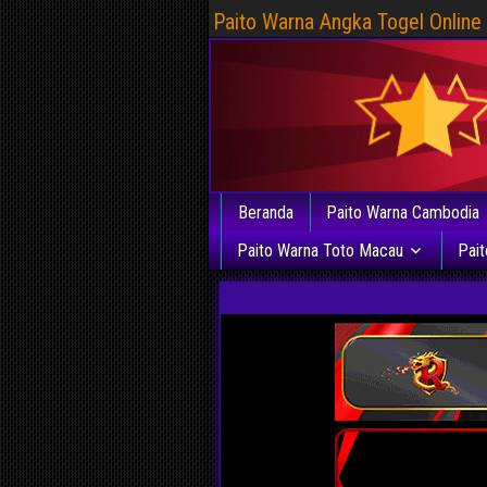
Paito Warna Angka Togel Online
Beranda
Paito Warna Cambodia
Paito Warna Toto Macau
Pai