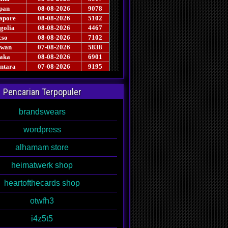
Pencarian Terpopuler
brandswears
wordpress
alhamam store
heimatwerk shop
heartofthecards shop
otwfh3
i4z5t5