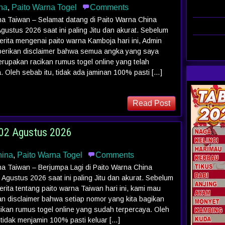
na
,
Paito Warna Togel
Comments
na Taiwan – Selamat datang di Paito Warna China
gustus 2026 saat ini paling Jitu dan akurat. Sebelum
erita mengenai paito warna Kamboja hari ini, Admin
rikan disclaimer bahwa semua angka yang saya
rupakan racikan rumus togel online yang telah
. Oleh sebab itu, tidak ada jaminan 100% pasti […]
Read Post
 02 Agustus 2026
hina
,
Paito Warna Togel
Comments
na Taiwan – Berjumpa Lagi di Paito Warna China
Agustus 2026 saat ini paling Jitu dan akurat. Sebelum
erita tentang paito warna Taiwan hari ini, kami mau
n disclaimer bahwa setiap nomor yang kita bagikan
cikan rumus togel online yang sudah terpercaya. Oleh
 tidak menjamin 100% pasti keluar […]