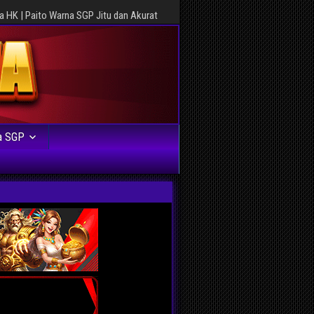
na HK | Paito Warna SGP Jitu dan Akurat
a SGP