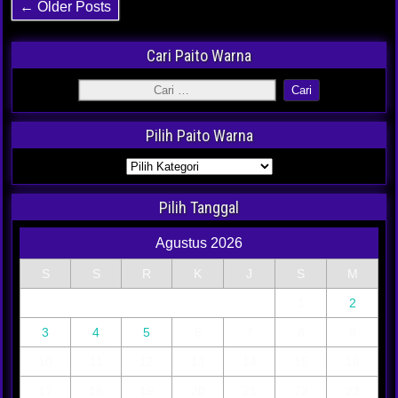
← Older Posts
Cari Paito Warna
Pilih Paito Warna
Pilih Tanggal
Agustus 2026
S
S
R
K
J
S
M
1
2
3
4
5
6
7
8
9
10
11
12
13
14
15
16
17
18
19
20
21
22
23