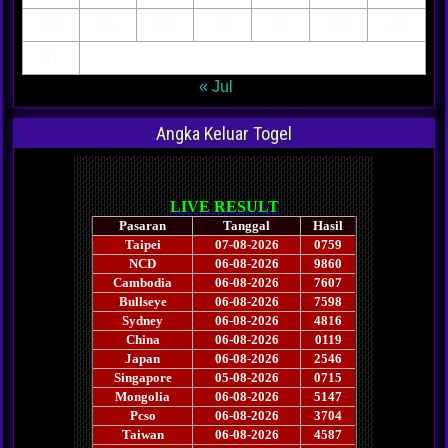
24
25
26
27
28
29
30
31
« Jul
Angka Keluar Togel