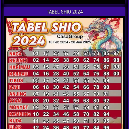
TABEL SHIO 2024