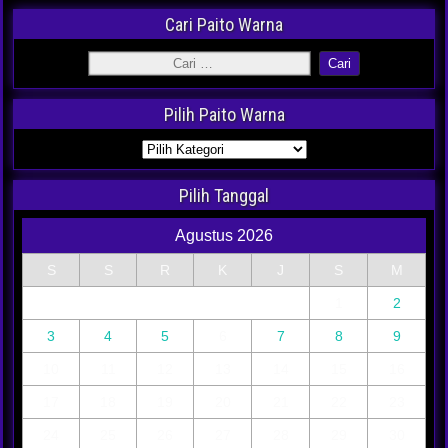
Cari Paito Warna
Pilih Paito Warna
Pilih Tanggal
Agustus 2026
S
S
R
K
J
S
M
1
2
3
4
5
6
7
8
9
10
11
12
13
14
15
16
17
18
19
20
21
22
23
24
25
26
27
28
29
30