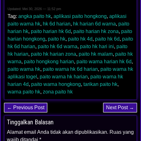
Updated: Mei 30, 2026 — 11:52 pm
Tag:
angka paito hk
,
aplikasi paito hongkong
,
aplikasi
paito warna hk
,
hk 6d harian
,
hk harian 6d warna
,
paito
harian hk
,
paito harian hk 6d
,
paito harian hk zona
,
paito
harian hongkong
,
paito hk
,
paito hk 4d
,
paito hk 6d
,
paito
hk 6d harian
,
paito hk 6d warna
,
paito hk hari ini
,
paito
hk harian
,
paito hk harian zona
,
paito hk malam
,
paito hk
warna
,
paito hongkong harian
,
paito warna harian hk 6d
,
paito warna hk
,
paito warna hk 6d harian
,
paito warna hk
aplikasi togel
,
paito warna hk harian
,
paito warna hk
harian 4d
,
paito warna hongkong
,
tarikan paito hk
,
warna paito hk
,
zona paito hk
← Previous Post
Next Post →
Tinggalkan Balasan
Alamat email Anda tidak akan dipublikasikan.
Ruas yang
wajib ditandai
*