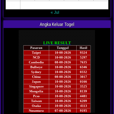
31
« Jul
Angka Keluar Togel