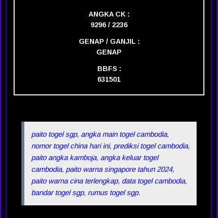
ANGKA CK :
9296 / 2236
GENAP / GANJIL :
GENAP
BBFS :
631501
paito togel sgp, angka main togel cambodia,
nomor togel china hari ini, prediksi togel cambodia,
paito angka kamboja, angka keluar togel
cambodia, paito warna singapore tahun 2024,
paito warna cina terlengkap, data togel cambodia,
bandar togel sgp, rumus togel sgp.