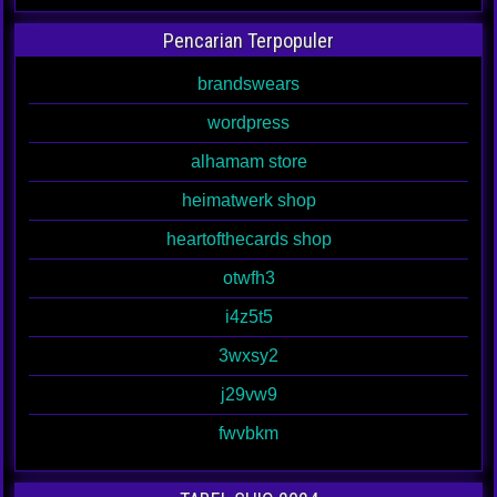
Pencarian Terpopuler
brandswears
wordpress
alhamam store
heimatwerk shop
heartofthecards shop
otwfh3
i4z5t5
3wxsy2
j29vw9
fwvbkm