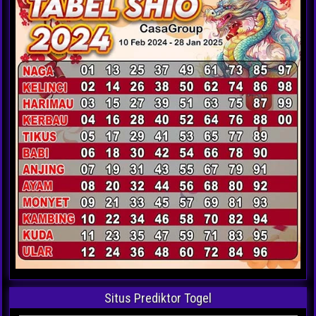
Situs Prediktor Togel