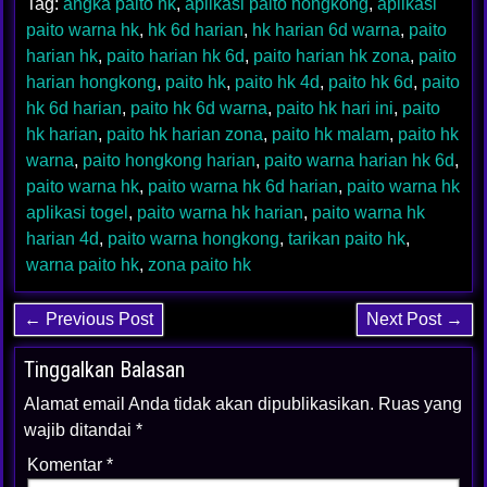
Tag:
angka paito hk
,
aplikasi paito hongkong
,
aplikasi
paito warna hk
,
hk 6d harian
,
hk harian 6d warna
,
paito
harian hk
,
paito harian hk 6d
,
paito harian hk zona
,
paito
harian hongkong
,
paito hk
,
paito hk 4d
,
paito hk 6d
,
paito
hk 6d harian
,
paito hk 6d warna
,
paito hk hari ini
,
paito
hk harian
,
paito hk harian zona
,
paito hk malam
,
paito hk
warna
,
paito hongkong harian
,
paito warna harian hk 6d
,
paito warna hk
,
paito warna hk 6d harian
,
paito warna hk
aplikasi togel
,
paito warna hk harian
,
paito warna hk
harian 4d
,
paito warna hongkong
,
tarikan paito hk
,
warna paito hk
,
zona paito hk
← Previous Post
Next Post →
Tinggalkan Balasan
Alamat email Anda tidak akan dipublikasikan.
Ruas yang
wajib ditandai
*
Komentar
*