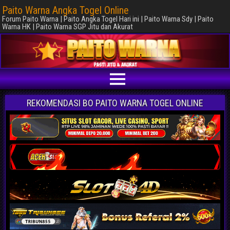
Paito Warna Angka Togel Online
Forum Paito Warna | Paito Angka Togel Hari ini | Paito Warna Sdy | Paito
Warna HK | Paito Warna SGP Jitu dan Akurat
REKOMENDASI BO PAITO WARNA TOGEL ONLINE