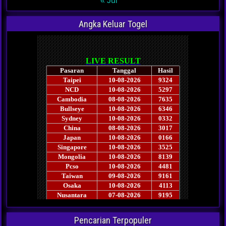
« Jul
Angka Keluar Togel
Pencarian Terpopuler