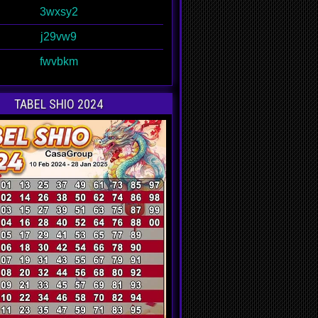
3wxsy2
j29vw9
fwvbkm
TABEL SHIO 2024