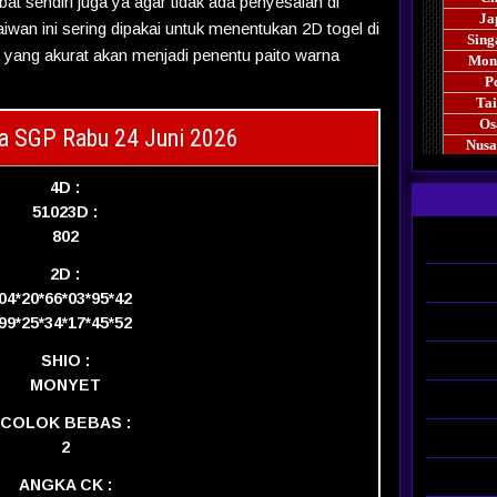
t sendiri juga ya agar tidak ada penyesalan di
iwan ini sering dipakai untuk menentukan 2D togel di
 yang akurat akan menjadi penentu paito warna
a SGP Rabu 24 Juni 2026
4D :
5102
3D :
802
2D :
04*20*66*03*95*42
99*25*34*17*45*52
SHIO :
MONYET
COLOK BEBAS :
2
ANGKA CK :