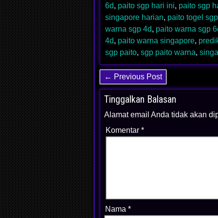
6d
,
paito sgp hari ini
,
paito sgp h
singapore harian
,
paito togel sgp
warna sgp 4d
,
paito warna sgp 6
4d
,
paito warna singapore
,
predi
sgp paito
,
sgp paito warna
,
singa
← Previous Post
Tinggalkan Balasan
Alamat email Anda tidak akan di
Komentar
*
Nama
*