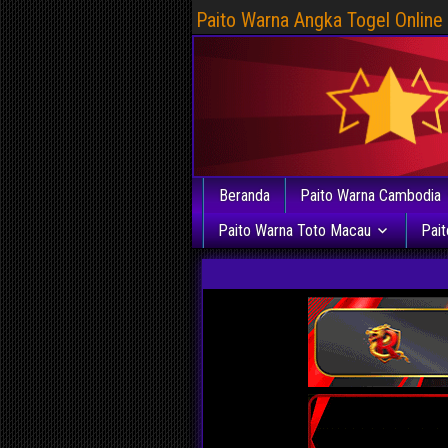
Paito Warna Angka Togel Online
Beranda
Paito Warna Cambodia
Paito Warna Toto Macau
Pai