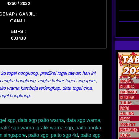
4260 / 2032
GENAP / GANJIL :
GANJIL
BBFS :
603438
2d togel hongkong, prediksi togel taiwan hari ini,
o angka hongkong, angka keluar togel singapore,
ito warna kamboja terlengkap, data togel cina,
togel hongkong.
gel sgp
,
data sgp paito warna
,
data sgp warna
,
grafik sgp warna
,
grafik warna sgp
,
paito angka
an singapore
,
paito sgp
,
paito sgp 4d
,
paito sgp