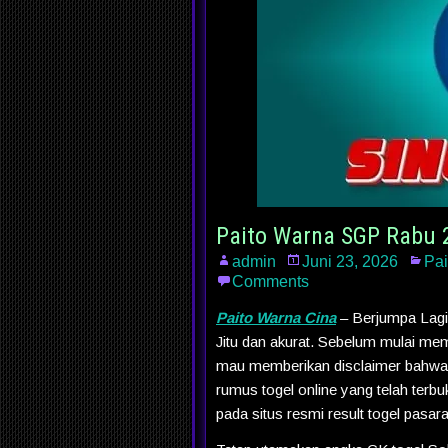
Paito Warna SGP Rabu 
admin
Juni 23, 2026
Pa
Comments
Paito Warna Cina
– Berjumpa Lagi 
Jitu dan akurat. Sebelum mulai mem
mau memberikan disclaimer bahwa s
rumus togel online yang telah terbu
pada situs resmi result togel pasa