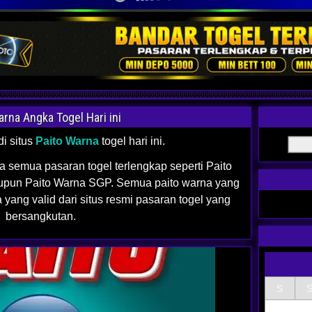
arna Angka Togel Hari ini
i situs
Paito Warna
togel hari ini.
 semua pasaran togel terlengkap seperti Paito
upun Paito Warna SGP. Semua paito warna yang
 yang valid dari situs resmi pasaran togel yang
bersangkutan.
S