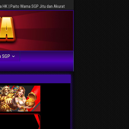
na HK | Paito Warna SGP Jitu dan Akurat
a SGP