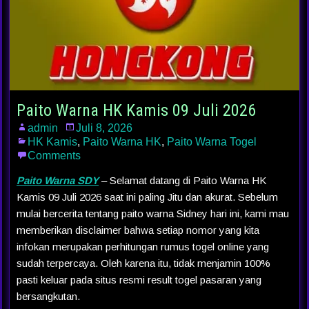
Paito Warna HK Kamis 09 Juli 2026
admin
Juli 8, 2026
HK Kamis
,
Paito Warna HK
,
Paito Warna Togel
Comments
Paito Warna SDY
– Selamat datang di Paito Warna HK
Kamis 09 Juli 2026 saat ini paling Jitu dan akurat. Sebelum
mulai bercerita tentang paito warna Sidney hari ini, kami mau
memberikan disclaimer bahwa setiap nomor yang kita
infokan merupakan perhitungan rumus togel online yang
sudah terpercaya. Oleh karena itu, tidak menjamin 100%
pasti keluar pada situs resmi result togel pasaran yang
bersangkutan.