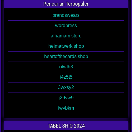
Pencarian Terpopuler
brandswears
wordpress
alhamam store
heimatwerk shop
heartofthecards shop
otwfh3
i4z5t5
3wxsy2
j29vw9
fwvbkm
TABEL SHIO 2024