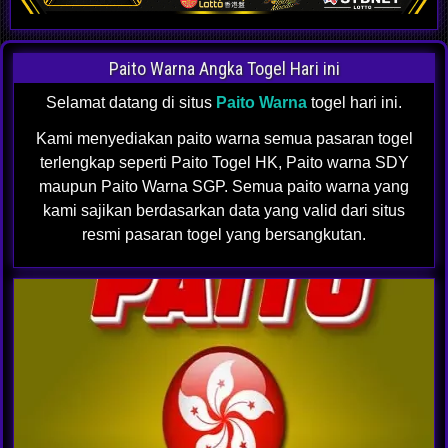
Paito Warna Angka Togel Hari ini
Selamat datang di situs
Paito Warna
togel hari ini.
Kami menyediakan paito warna semua pasaran togel
terlengkap seperti Paito Togel HK, Paito warna SDY
maupun Paito Warna SGP. Semua paito warna yang
kami sajikan berdasarkan data yang valid dari situs
resmi pasaran togel yang bersangkutan.