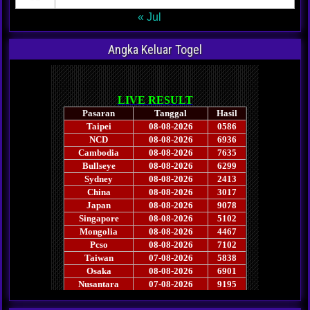
« Jul
Angka Keluar Togel