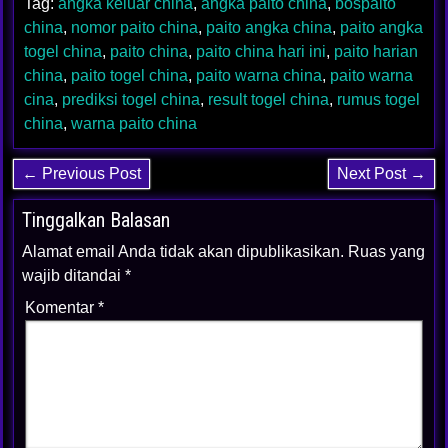
Tag:
angka keluar china
,
angka paito china
,
bospaito
china
,
nomor paito china
,
paito angka china
,
paito angka
togel china
,
paito china
,
paito china hari ini
,
paito harian
china
,
paito togel china
,
paito warna china
,
paito warna
cina
,
prediksi togel china
,
result togel china
,
rumus togel
china
,
warna paito china
← Previous Post
Next Post →
Tinggalkan Balasan
Alamat email Anda tidak akan dipublikasikan.
Ruas yang
wajib ditandai
*
Komentar
*