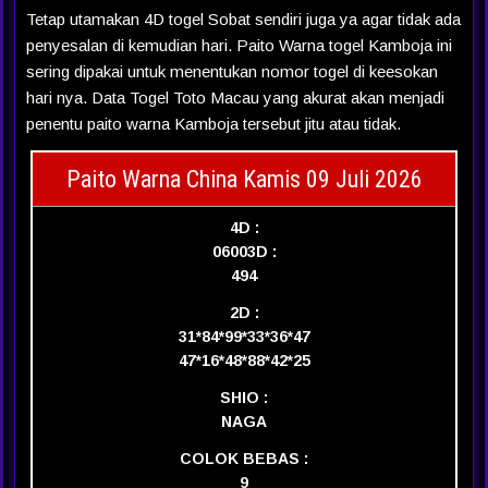
Tetap utamakan 4D togel Sobat sendiri juga ya agar tidak ada
penyesalan di kemudian hari. Paito Warna togel Kamboja ini
sering dipakai untuk menentukan nomor togel di keesokan
hari nya. Data Togel Toto Macau yang akurat akan menjadi
penentu paito warna Kamboja tersebut jitu atau tidak.
Paito Warna China Kamis 09 Juli 2026
4D :
0600
3D :
494
2D :
31*84*99*33*36*47
47*16*48*88*42*25
SHIO :
NAGA
COLOK BEBAS :
9