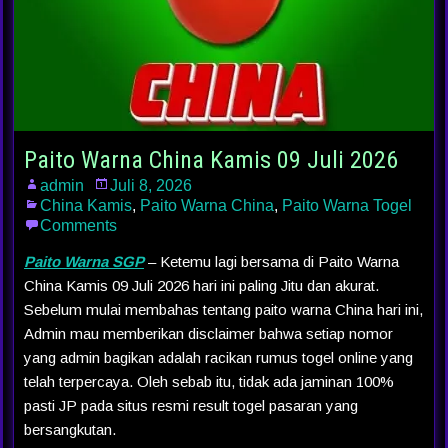
Paito Warna China Kamis 09 Juli 2026
admin
Juli 8, 2026
China Kamis
,
Paito Warna China
,
Paito Warna Togel
Comments
Paito Warna SGP
– Ketemu lagi bersama di Paito Warna
China Kamis 09 Juli 2026 hari ini paling Jitu dan akurat.
Sebelum mulai membahas tentang paito warna China hari ini,
Admin mau memberikan disclaimer bahwa setiap nomor
yang admin bagikan adalah racikan rumus togel online yang
telah terpercaya. Oleh sebab itu, tidak ada jaminan 100%
pasti JP pada situs resmi result togel pasaran yang
bersangkutan.