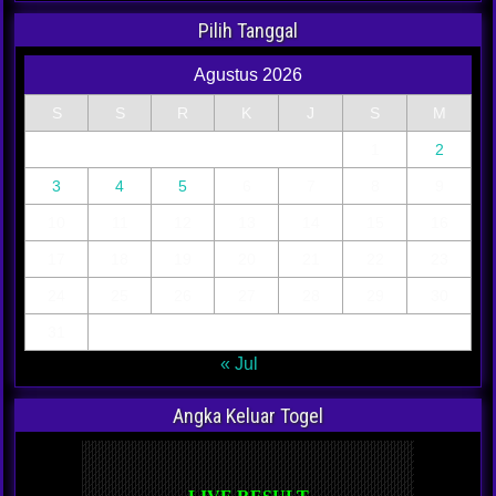
Pilih Tanggal
Agustus 2026
S
S
R
K
J
S
M
1
2
3
4
5
6
7
8
9
10
11
12
13
14
15
16
17
18
19
20
21
22
23
24
25
26
27
28
29
30
31
« Jul
Angka Keluar Togel