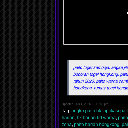
paito togel kamboja, angka jit
bocoran togel hongkong, paito
tahun 2023, paito warna camb
hongkong, rumus togel hongk
Updated: Juli 1, 2026 — 11:18 pm
Tag:
angka paito hk
,
aplikasi pa
harian
,
hk harian 6d warna
,
paito
zona
,
paito harian hongkong
,
pai