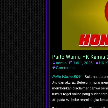
Paito Warna HK Kamis 0
admin
Juli 1, 2026
HK K
Comments
Paito Warna SDY
– Selamat datang 
Jitu dan akurat. Sebelum mulai memb
memberikan disclaimer bahwa semu
rumus togel online yang sudah terp
JP pada Website resmi angka kelua