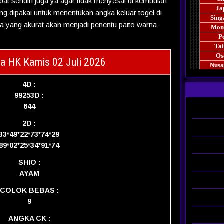
t sendiri juga ya agar tidak menyesal di kemudian
ing dipakai untuk menentukan angka keluar togel di
na yang akurat akan menjadi penentu paito warna
a HK Kamis 02 Juli 2026
4D :
9925
3D :
644
2D :
33*49*22*73*74*29
89*02*25*34*91*74
SHIO :
AYAM
COLOK BEBAS :
9
ANGKA CK :