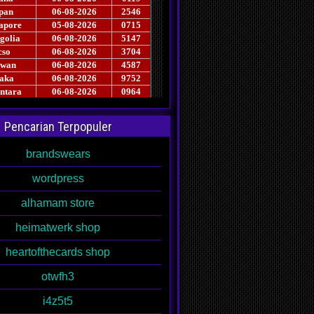
Pencarian Terpopuler
brandswears
wordpress
alhamam store
heimatwerk shop
heartofthecards shop
otwfh3
i4z5t5