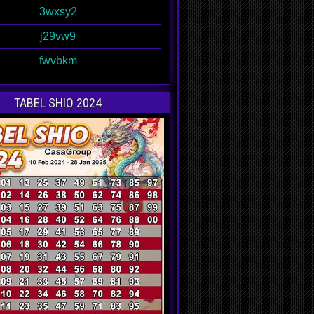
3wxsy2
j29vw9
fwvbkm
TABEL SHIO 2024