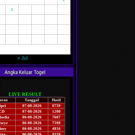
4
5
6
7
8
9
1
12
13
14
15
16
8
19
20
21
22
23
5
26
27
28
29
30
« Jul
Angka Keluar Togel