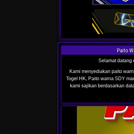
Paito W
Selamat datang d
Kami menyediakan paito warna
Togel HK, Paito warna SDY ma
kami sajikan berdasarkan data