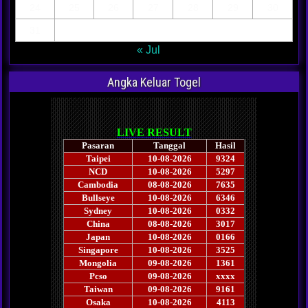
24
25
26
27
28
29
30
31
« Jul
Angka Keluar Togel