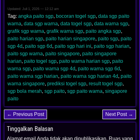
Updated: Juli 1, 2026 — 12:12 am
Tag:
angka paito sgp
,
bocoran togel sgp
,
data sgp paito
warna
,
data sgp warna
,
data togel sgp
,
data warna sgp
,
grafik sgp warna
,
grafik warna sgp
,
paito angka sgp
,
paito harian sgp
,
paito harian singapore
,
paito sgp
,
paito
sgp 4d
,
paito sgp 6d
,
paito sgp hari ini
,
paito sgp harian
,
paito sgp warna
,
paito singapore
,
paito singapore
harian
,
paito togel sgp
,
paito warna harian sgp
,
paito
warna sgp
,
paito warna sgp 4d
,
paito warna sgp 6d
,
paito warna sgp harian
,
paito warna sgp harian 4d
,
paito
warna singapore
,
prediksi togel sgp
,
result togel sgp
,
sgp bola merah
,
sgp paito
,
sgp paito warna
,
singapore
paito
← Previous Post
Next Post →
Tinggalkan Balasan
Alamat email Anda tidak akan dipublikasikan.
Ruas yang