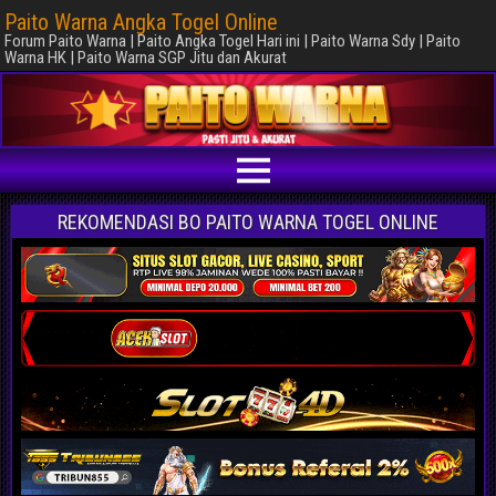
Paito Warna Angka Togel Online
Forum Paito Warna | Paito Angka Togel Hari ini | Paito Warna Sdy | Paito
Warna HK | Paito Warna SGP Jitu dan Akurat
REKOMENDASI BO PAITO WARNA TOGEL ONLINE