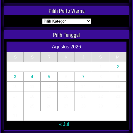
Pilih Paito Warna
Pilih Tanggal
Agustus 2026
S
S
R
K
J
S
M
1
2
3
4
5
6
7
8
9
10
11
12
13
14
15
16
17
18
19
20
21
22
23
24
25
26
27
28
29
30
31
« Jul