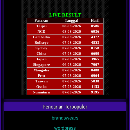
Pencarian Terpopuler
brandswears
wordpress