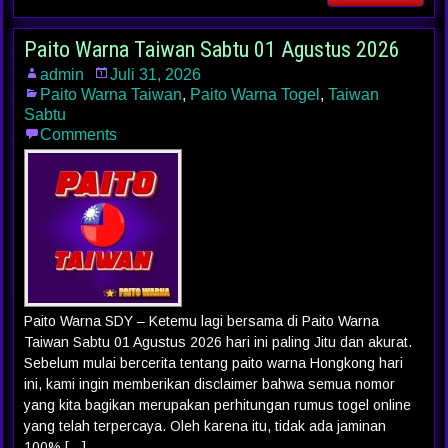
Paito Warna Taiwan Sabtu 01 Agustus 2026
admin
Juli 31, 2026
Paito Warna Taiwan
,
Paito Warna Togel
,
Taiwan
Sabtu
Comments
Paito Warna SDY – Ketemu lagi bersama di Paito Warna
Taiwan Sabtu 01 Agustus 2026 hari ini paling Jitu dan akurat.
Sebelum mulai bercerita tentang paito warna Hongkong hari
ini, kami ingin memberikan disclaimer bahwa semua nomor
yang kita bagikan merupakan perhitungan rumus togel online
yang telah terpercaya. Oleh karena itu, tidak ada jaminan
100% […]