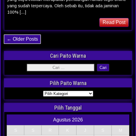
yang sudah terpercaya. Oleh sebab itu, tidak ada jaminan
100% […]
Read Post
← Older Posts
Cari Paito Warna
Pilih Paito Warna
Pilih Tanggal
Agustus 2026
S
S
R
K
J
S
M