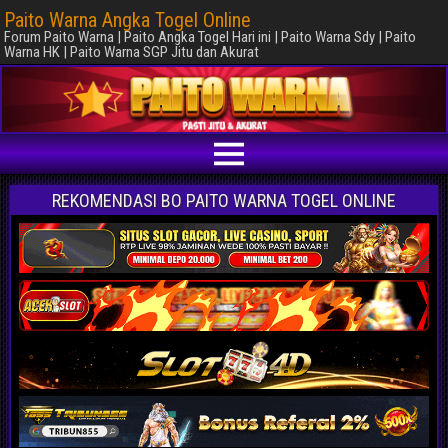
Paito Warna Angka Togel Online
Forum Paito Warna | Paito Angka Togel Hari ini | Paito Warna Sdy | Paito
Warna HK | Paito Warna SGP Jitu dan Akurat
REKOMENDASI BO PAITO WARNA TOGEL ONLINE