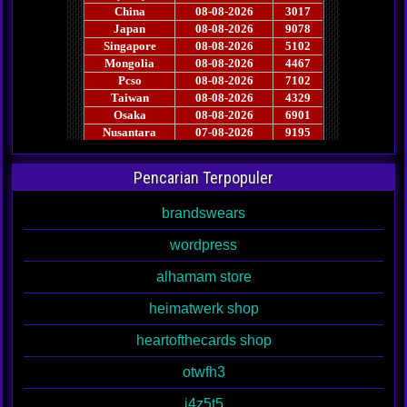
Pencarian Terpopuler
brandswears
wordpress
alhamam store
heimatwerk shop
heartofthecards shop
otwfh3
i4z5t5