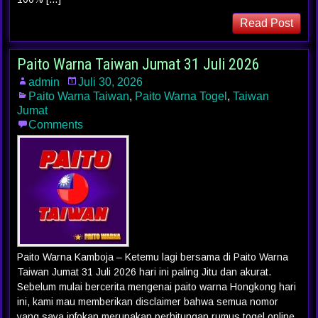
Read Post
Paito Warna Taiwan Jumat 31 Juli 2026
admin
Juli 30, 2026
Paito Warna Taiwan
,
Paito Warna Togel
,
Taiwan
Jumat
Comments
Paito Warna Kamboja – Ketemu lagi bersama di Paito Warna
Taiwan Jumat 31 Juli 2026 hari ini paling Jitu dan akurat.
Sebelum mulai bercerita mengenai paito warna Hongkong hari
ini, kami mau memberikan disclaimer bahwa semua nomor
yang saya infokan merupakan perhitungan rumus togel online