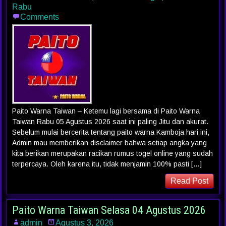
Rabu
Comments
Paito Warna Taiwan – Ketemu lagi bersama di Paito Warna
Taiwan Rabu 05 Agustus 2026 saat ini paling Jitu dan akurat.
Sebelum mulai bercerita tentang paito warna Kamboja hari ini,
Admin mau memberikan disclaimer bahwa setiap angka yang
kita berikan merupakan racikan rumus togel online yang sudah
terpercaya. Oleh karena itu, tidak menjamin 100% pasti […]
Read Post
Paito Warna Taiwan Selasa 04 Agustus 2026
admin
Agustus 3, 2026