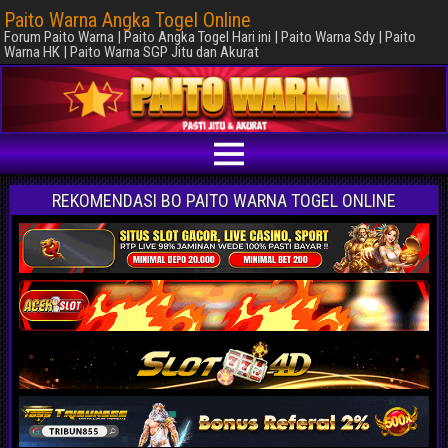
Paito Warna Angka Togel Online
Forum Paito Warna | Paito Angka Togel Hari ini | Paito Warna Sdy | Paito
Warna HK | Paito Warna SGP Jitu dan Akurat
REKOMENDASI BO PAITO WARNA TOGEL ONLINE