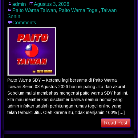
admin
Agustus 3, 2026
Paito Warna Taiwan
,
Paito Warna Togel
,
Taiwan
Senin
Comments
Paito Warna SDY – Ketemu lagi bersama di Paito Warna
Taiwan Senin 03 Agustus 2026 hari ini paling Jitu dan akurat.
Sebelum mulai membahas mengenai paito warna SDY hari ini,
kita mau memberikan disclaimer bahwa semua nomor yang
admin infokan adalah perhitungan rumus togel online yang
telah terbukti Jitu. Oleh karena itu, tidak menjamin 100% […]
Read Post