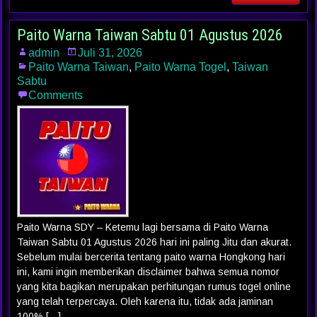
Paito Warna Taiwan Sabtu 01 Agustus 2026
admin
Juli 31, 2026
Paito Warna Taiwan
,
Paito Warna Togel
,
Taiwan
Sabtu
Comments
Paito Warna SDY – Ketemu lagi bersama di Paito Warna
Taiwan Sabtu 01 Agustus 2026 hari ini paling Jitu dan akurat.
Sebelum mulai bercerita tentang paito warna Hongkong hari
ini, kami ingin memberikan disclaimer bahwa semua nomor
yang kita bagikan merupakan perhitungan rumus togel online
yang telah terpercaya. Oleh karena itu, tidak ada jaminan
100% […]