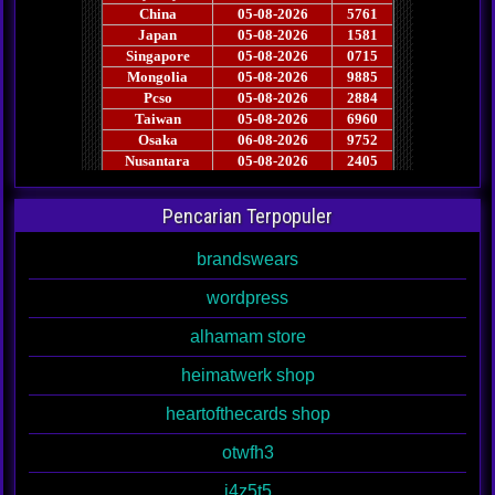
Pencarian Terpopuler
brandswears
wordpress
alhamam store
heimatwerk shop
heartofthecards shop
otwfh3
i4z5t5