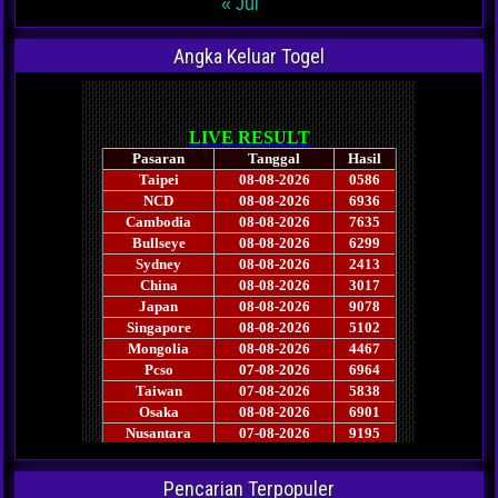
« Jul
Angka Keluar Togel
Pencarian Terpopuler