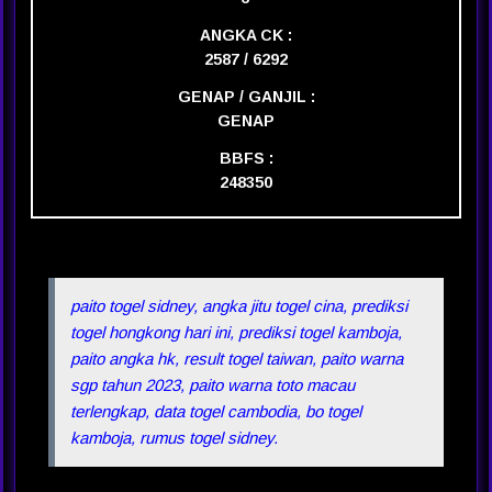
ANGKA CK :
2587 / 6292
GENAP / GANJIL :
GENAP
BBFS :
248350
paito togel sidney, angka jitu togel cina, prediksi
togel hongkong hari ini, prediksi togel kamboja,
paito angka hk, result togel taiwan, paito warna
sgp tahun 2023, paito warna toto macau
terlengkap, data togel cambodia, bo togel
kamboja, rumus togel sidney.