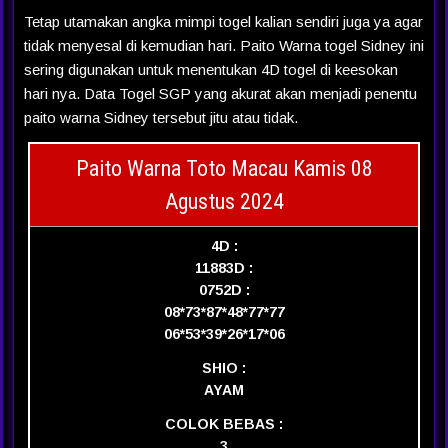
Tetap utamakan angka mimpi togel kalian sendiri juga ya agar
tidak menyesal di kemudian hari. Paito Warna togel Sidney ini
sering digunakan untuk menentukan 4D togel di keesokan
hari nya. Data Togel SGP yang akurat akan menjadi penentu
paito warna Sidney tersebut jitu atau tidak.
Paito Warna Toto Macau Kamis 08
Agustus 2024
4D :
1188
3D :
075
2D :
08*73*87*48*77*77
06*53*39*26*17*06
SHIO :
AYAM
COLOK BEBAS :
3