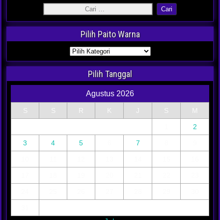
Pilih Paito Warna
Pilih Tanggal
Agustus 2026
S
S
R
K
J
S
M
1
2
3
4
5
6
7
8
9
10
11
12
13
14
15
16
17
18
19
20
21
22
23
24
25
26
27
28
29
30
31