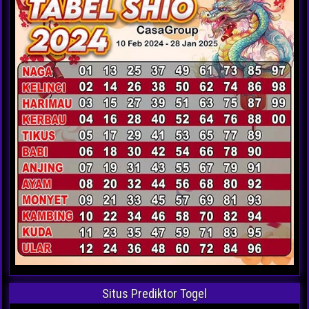
Situs Prediktor Togel