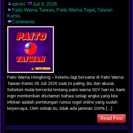
admin
Juli 8, 2026
Paito Warna Taiwan
,
Paito Warna Togel
,
Taiwan
Kamis
Comments
Paito Warna Hongkong – Ketemu lagi bersama di Paito Warna
Taiwan Kamis 09 Juli 2026 saat ini paling Jitu dan akurat.
Sebelum mulai bercerita tentang paito warna SDY hari ini, kami
ingin memberikan disclaimer bahwa setiap angka yang kita
infokan adalah perhitungan rumus togel online yang sudah
terpercaya. Oleh sebab itu, tidak ada jaminan 100% […]
Read Post