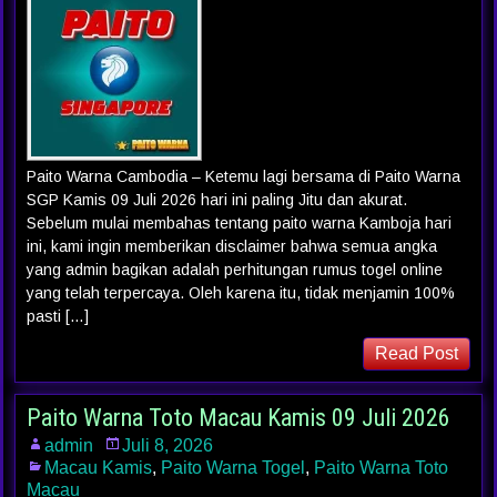
Paito Warna Cambodia – Ketemu lagi bersama di Paito Warna
SGP Kamis 09 Juli 2026 hari ini paling Jitu dan akurat.
Sebelum mulai membahas tentang paito warna Kamboja hari
ini, kami ingin memberikan disclaimer bahwa semua angka
yang admin bagikan adalah perhitungan rumus togel online
yang telah terpercaya. Oleh karena itu, tidak menjamin 100%
pasti […]
Read Post
Paito Warna Toto Macau Kamis 09 Juli 2026
admin
Juli 8, 2026
Macau Kamis
,
Paito Warna Togel
,
Paito Warna Toto
Macau