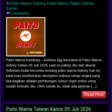
Paito Warna Sidney
,
Paito Warna Togel
,
Sidney
Kamis
Comments
Paito Warna Kamboja – Ketemu lagi bersama di Paito Warna
Sidney Kamis 09 Juli 2026 saat ini paling Jitu dan akurat.
Sebelum mulai bercerita tentang paito warna Sidney hari ini,
kami mau memberikan disclaimer bahwa setiap angka yang
kita bagikan adalah perhitungan rumus togel online yang
sudah terbukti Jitu. Oleh sebab itu, tidak ada jaminan […]
Read Post
Paito Warna Taiwan Kamis 09 Juli 2026