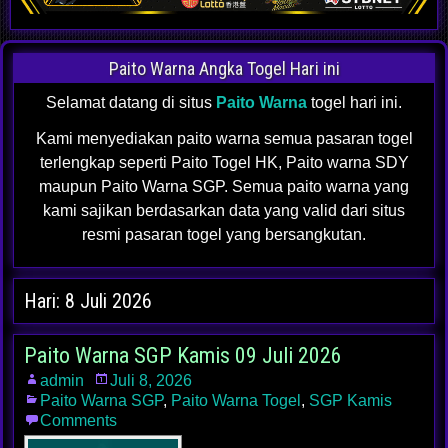
Paito Warna Angka Togel Hari ini
Selamat datang di situs
Paito Warna
togel hari ini.
Kami menyediakan paito warna semua pasaran togel
terlengkap seperti Paito Togel HK, Paito warna SDY
maupun Paito Warna SGP. Semua paito warna yang
kami sajikan berdasarkan data yang valid dari situs
resmi pasaran togel yang bersangkutan.
Hari:
8 Juli 2026
Paito Warna SGP Kamis 09 Juli 2026
admin
Juli 8, 2026
Paito Warna SGP
,
Paito Warna Togel
,
SGP Kamis
Comments