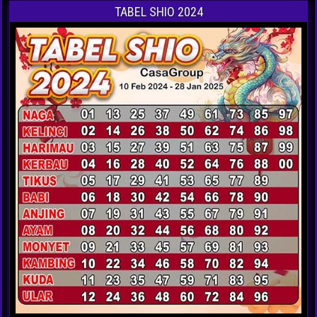
TABEL SHIO 2024