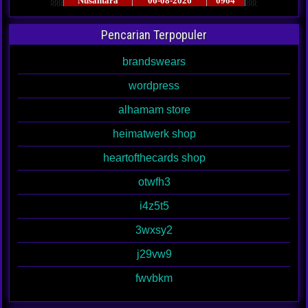
Pencarian Terpopuler
brandswears
wordpress
alhamam store
heimatwerk shop
heartofthecards shop
otwfh3
i4z5t5
3wxsy2
j29vw9
fwvbkm