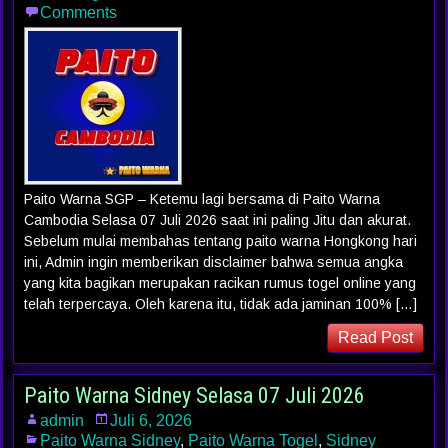
Comments
Paito Warna SGP – Ketemu lagi bersama di Paito Warna
Cambodia Selasa 07 Juli 2026 saat ini paling Jitu dan akurat.
Sebelum mulai membahas tentang paito warna Hongkong hari
ini, Admin ingin memberikan disclaimer bahwa semua angka
yang kita bagikan merupakan racikan rumus togel online yang
telah terpercaya. Oleh karena itu, tidak ada jaminan 100% […]
Read Post
Paito Warna Sidney Selasa 07 Juli 2026
admin
Juli 6, 2026
Paito Warna Sidney
,
Paito Warna Togel
,
Sidney