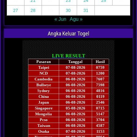
20
21
22
23
24
25
26
27
28
29
30
31
« Jun
Agu »
Angka Keluar Togel