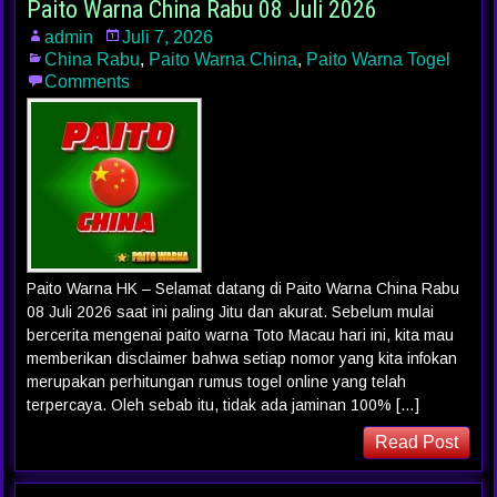
Paito Warna China Rabu 08 Juli 2026
admin
Juli 7, 2026
China Rabu
,
Paito Warna China
,
Paito Warna Togel
Comments
Paito Warna HK – Selamat datang di Paito Warna China Rabu
08 Juli 2026 saat ini paling Jitu dan akurat. Sebelum mulai
bercerita mengenai paito warna Toto Macau hari ini, kita mau
memberikan disclaimer bahwa setiap nomor yang kita infokan
merupakan perhitungan rumus togel online yang telah
terpercaya. Oleh sebab itu, tidak ada jaminan 100% […]
Read Post