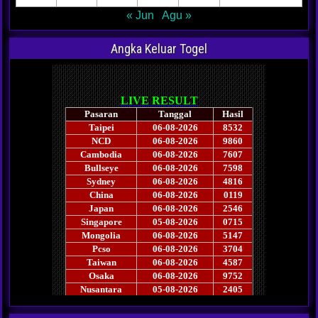
« Jun
Agu »
Angka Keluar Togel