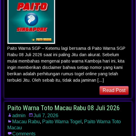
Paito Warna SGP – Ketemu lagi bersama di Paito Warna SGP
Rabu 08 Juli 2026 saat ini paling Jitu dan akurat. Sebelum
mulai membahas mengenai paito warna Kamboja hari ini, kita
ingin memberikan disclaimer bahwa setiap nomor yang kami
berikan adalah perhitungan rumus togel online yang telah
terbukti Jitu. Oleh sebab itu, tidak ada jaminan […]
Read Post
Paito Warna Toto Macau Rabu 08 Juli 2026
admin
Juli 7, 2026
Macau Rabu
,
Paito Warna Togel
,
Paito Warna Toto
Macau
Comments