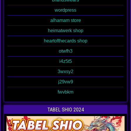
wordpress
alhamam store
heimatwerk shop
heartofthecards shop
otwfh3
i4z5t5
3wxsy2
j29vw9
fwvbkm
TABEL SHIO 2024