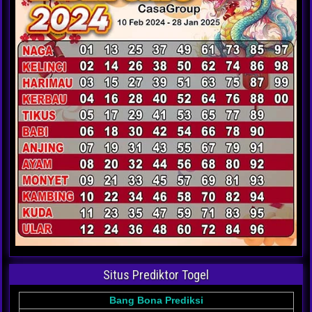
Situs Prediktor Togel
Bang Bona Prediksi