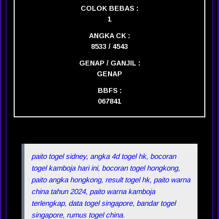
COLOK BEBAS :
1
ANGKA CK :
8533 / 4543
GENAP / GANJIL :
GENAP
BBFS :
067841
paito togel sidney, angka 4d togel hk, bocoran
togel kamboja hari ini, bocoran togel hongkong,
paito angka hongkong, result togel hk, paito warna
china tahun 2024, paito warna kamboja
terlengkap, data togel singapore, bandar togel
singapore, rumus togel china.