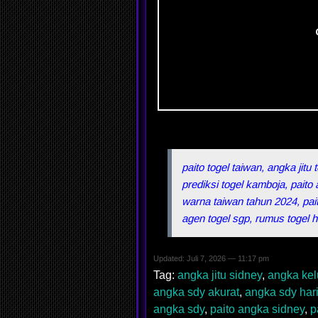
paito togel taiwan, angka jitu t
prediksi togel kamboja, paito 
warna taiwan tahun 2024, pai
agen togel sgp, rumus togel 
Updated: Juli 7, 2026 — 11:17 pm
Tag:
angka jitu sidney
,
angka kel
angka sdy akurat
,
angka sdy hari
angka sdy
,
paito angka sidney
,
p