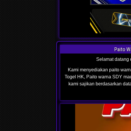
Paito W
Selamat datang d
Kami menyediakan paito warna
Togel HK, Paito warna SDY ma
kami sajikan berdasarkan data