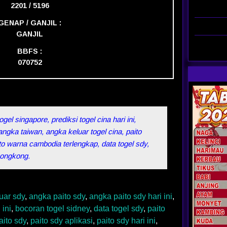
2201 / 5196
GENAP / GANJIL :
GANJIL
BBFS :
070752
ogel singapore, prediksi togel cina hari ini,
angka taiwan, angka keluar togel cina, paito
to warna cambodia terlengkap, data togel sdy,
hongkong.
uar sdy
,
angka paito sdy
,
angka paito sdy hari ini
,
 ini
,
bocoran togel sidney
,
data togel sdy
,
paito
aito sdy
,
paito sdy aplikasi
,
paito sdy hari ini
,