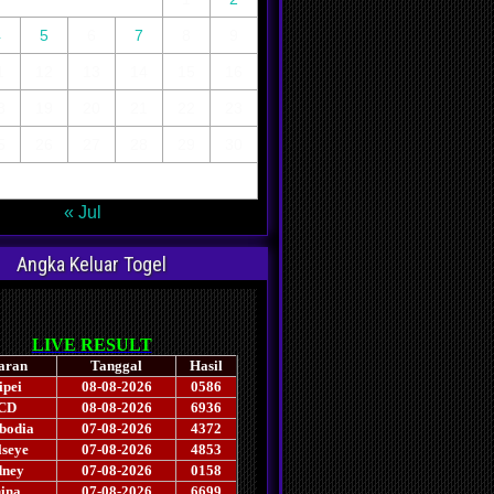
4
5
6
7
8
9
1
12
13
14
15
16
8
19
20
21
22
23
5
26
27
28
29
30
« Jul
Angka Keluar Togel