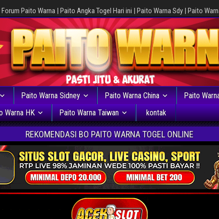
Forum Paito Warna | Paito Angka Togel Hari ini | Paito Warna Sdy | Paito War
Paito Warna Sidney
Paito Warna China
Paito Warn
to Warna HK
Paito Warna Taiwan
kontak
REKOMENDASI BO PAITO WARNA TOGEL ONLINE