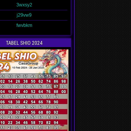
3wxsy2
j29vw9
fwvbkm
TABEL SHIO 2024