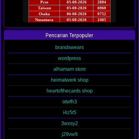
Pencarian Terpopuler
brandswears
wordpress
alhamam store
heimatwerk shop
heartofthecards shop
otwfh3
i4z5t5
3wxsy2
j29vw9