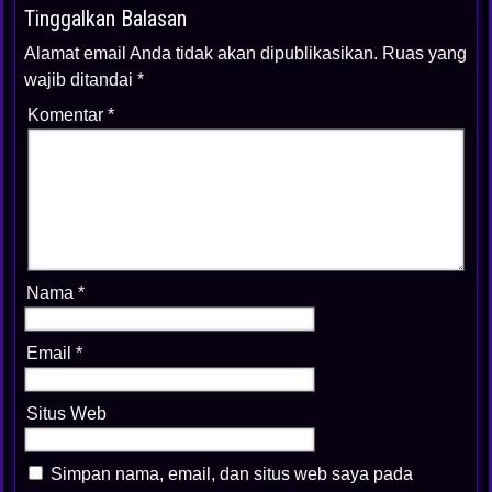
Tinggalkan Balasan
Alamat email Anda tidak akan dipublikasikan.
Ruas yang
wajib ditandai
*
Komentar
*
Nama
*
Email
*
Situs Web
Simpan nama, email, dan situs web saya pada