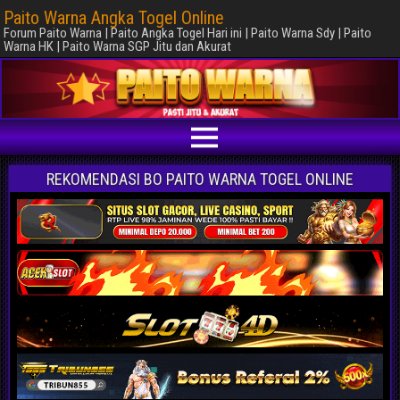
Paito Warna Angka Togel Online
Forum Paito Warna | Paito Angka Togel Hari ini | Paito Warna Sdy | Paito
Warna HK | Paito Warna SGP Jitu dan Akurat
REKOMENDASI BO PAITO WARNA TOGEL ONLINE