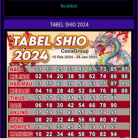
fwvbkm
TABEL SHIO 2024